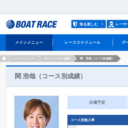
知る楽しむ
レーサ
メインメニュー
レーススケジュール
デ
HOME
メインメニュー
ボートレーサー検索
関 浩哉（コース別成績）
関 浩哉（コース別成績）
出場予定
コース別進入率