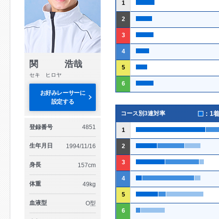
1
2
3
4
関 浩哉
5
セキ ヒロヤ
6
お好みレーサーに
設定する
：1
コース別3連対率
登録番号
4851
1
生年月日
1994/11/16
2
3
身長
157cm
4
体重
49kg
5
血液型
O型
6