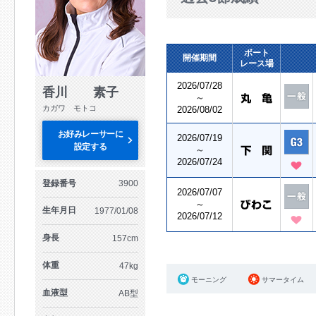
ボート
開催期間
レース場
2026/07/28
香川 素子
～
カガワ モトコ
2026/08/02
お好みレーサーに
2026/07/19
設定する
～
2026/07/24
登録番号
3900
2026/07/07
～
生年月日
1977/01/08
2026/07/12
身長
157cm
体重
47kg
モーニング
サマータイム
血液型
AB型