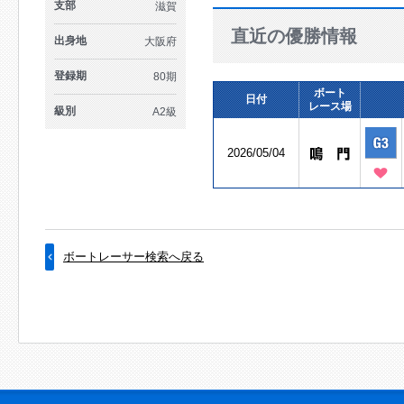
支部
滋賀
直近の優勝情報
出身地
大阪府
登録期
80期
ボート
日付
レース場
級別
A2級
2026/05/04
ボートレーサー検索へ戻る