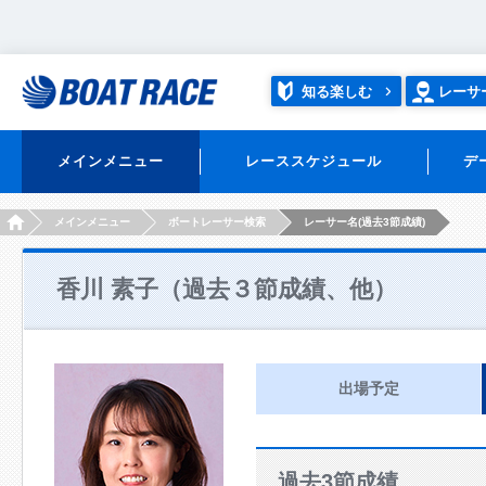
知る楽しむ
レーサ
メインメニュー
レーススケジュール
デ
HOME
メインメニュー
ボートレーサー検索
レーサー名(過去3節成績)
香川 素子（過去３節成績、他）
出場予定
過去3節成績