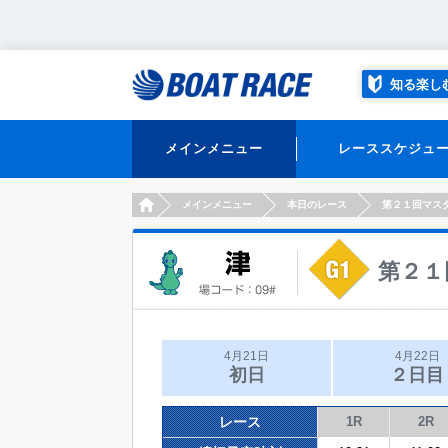
知る楽し
メインメニュー
レーススケジュ
HOME
メインメニュー
本日のレース
第２１回マス
第２１
4月21日
4月22日
初日
２日目
レース
1R
2R