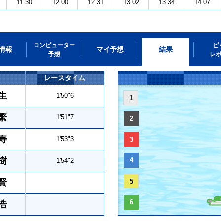
11:30
12:00
12:31
13:02
13:34
14:07
コンピューター
ピ
情報
マイ予想
結果
予想
レ
レースタイム
生
1'50"6
1
繁
1'51"7
2
寿
1'53"3
3
樹
4
1'54"2
賢
5
6
浩