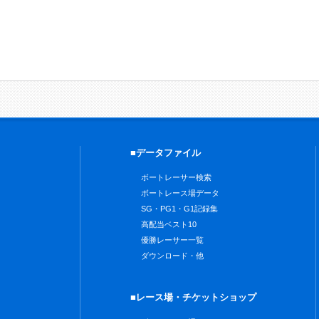
■データファイル
ボートレーサー検索
ボートレース場データ
SG・PG1・G1記録集
高配当ベスト10
優勝レーサー一覧
ダウンロード・他
■レース場・チケットショップ