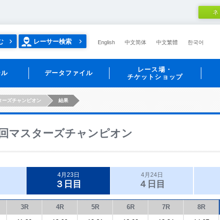
ネ
む
レーサー検索
English
中文简体
中文繁體
한국어
レース場・
ール
データファイル
チケットショップ
ターズチャンピオン
結果
回マスターズチャンピオン
4月23日
4月24日
３日目
４日目
3R
4R
5R
6R
7R
8R