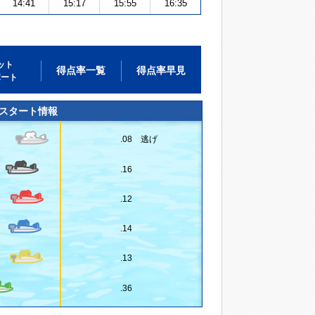
14:41
15:17
15:55
16:35
ット
得点率一覧
得点率早見
ポート
スタート情報
.08 逃げ
.16
.12
.14
.13
.36