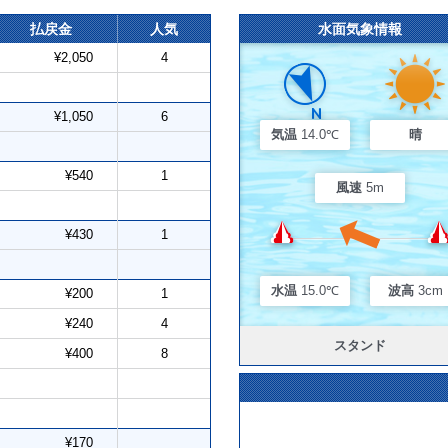
払戻金
人気
水面気象情報
¥2,050
4
¥1,050
6
気温
14.0℃
晴
¥540
1
風速
5m
¥430
1
水温
15.0℃
波高
3cm
¥200
1
¥240
4
スタンド
¥400
8
¥170