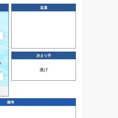
返還
決まり手
逃げ
備考