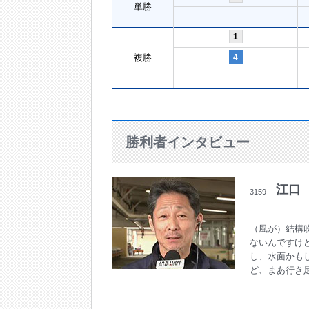
単勝
1
複勝
4
勝利者インタビュー
江口
3159
（風が）結構
ないんですけ
し、水面かも
ど、まあ行き