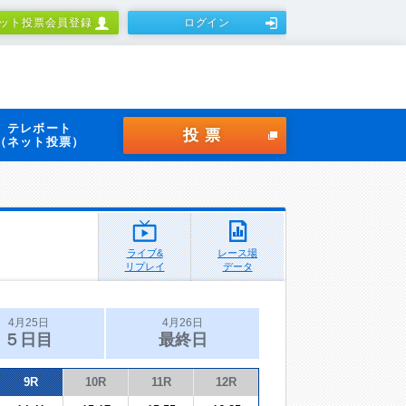
ット投票会員登録
ログイン
テレボート
投票
（ネット投票）
ライブ&
レース場
リプレイ
データ
4月25日
4月26日
５日目
最終日
9R
10R
11R
12R