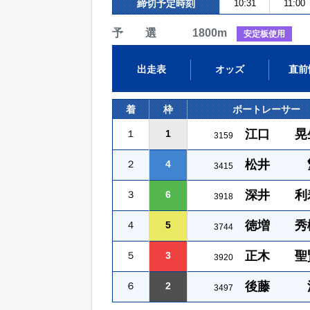
締切予定時刻
10:31
11:00
予 選 1800m
安定板使用
出走表
オッズ
直前
着
枠
ボートレーサー
江口 晃
１
1
3159
松井 
２
4
3415
深井 利
３
6
3918
徳増 秀
４
5
3744
正木 聖
５
3
3920
後藤 
６
2
3497