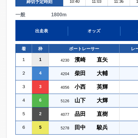
締切予定時刻
10:40
11:03
11:36
1
一般 1800m
出走表
オッズ
着
枠
ボートレーサー
レ
濱崎 直矢
１
1
4230
柴田 大輔
２
4
4204
小西 英輝
３
3
4056
山下 大輝
４
6
5126
品田 直樹
５
2
4077
田中 駿兵
６
5
5278