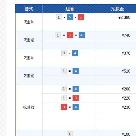
勝式
組番
払戻金
1
-
4
-
3
¥2,390
3連単
1
=
3
=
4
¥740
3連複
1
-
4
¥370
2連単
1
=
4
¥510
2連複
1
=
4
¥200
1
=
3
¥220
拡連複
3
=
4
¥230
1
¥100