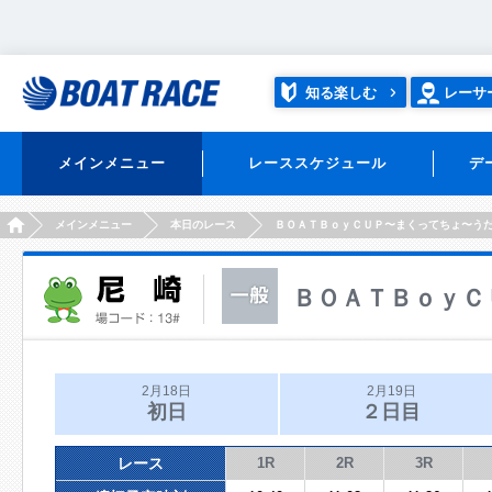
知る楽しむ
レーサ
メインメニュー
レーススケジュール
デ
HOME
メインメニュー
本日のレース
ＢＯＡＴＢｏｙＣＵＰ〜まくってちょ〜う
ＢＯＡＴＢｏｙＣ
2月18日
2月19日
初日
２日目
レース
1R
2R
3R