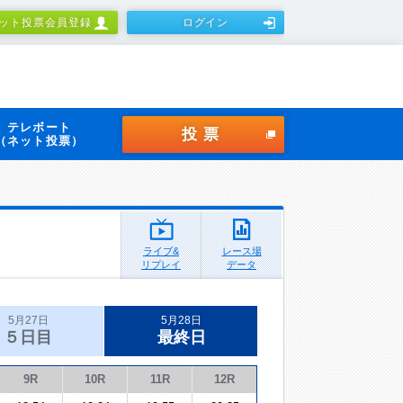
ット投票会員登録
ログイン
テレボート
投票
（ネット投票）
ライブ&
レース場
リプレイ
データ
5月27日
5月28日
５日目
最終日
9R
10R
11R
12R