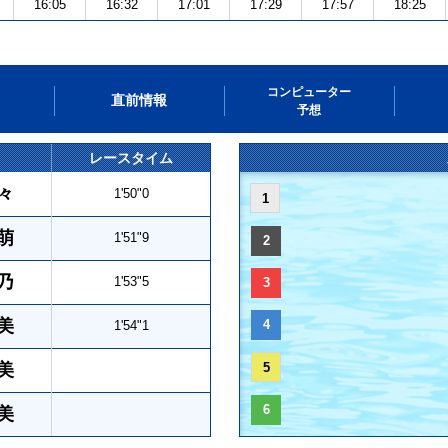
16:05
16:32
17:01
17:29
17:57
18:25
コンピューター
直前情報
予想
レースタイム
々
1'50"0
1
萌
1'51"9
2
乃
1'53"5
3
美
4
1'54"1
美
5
6
美