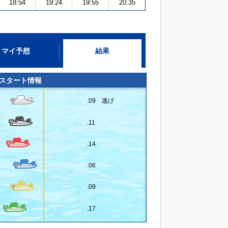
18:54
19:24
19:55
20:35
マイ予想
結果
スタート情報
.09 逃げ
.11
.14
.06
.09
.17