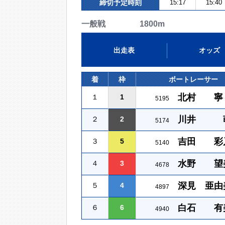
締切予定時刻
15:17
15:40
一般戦 1800m
出走表
オッズ
着
枠
ボートレーサー
北村 寧
１
1
5195
川井 
２
2
5174
吉田 彩
３
5
5140
水野 望
４
3
4678
深見 亜由
５
4
4897
白石 有
６
6
4940