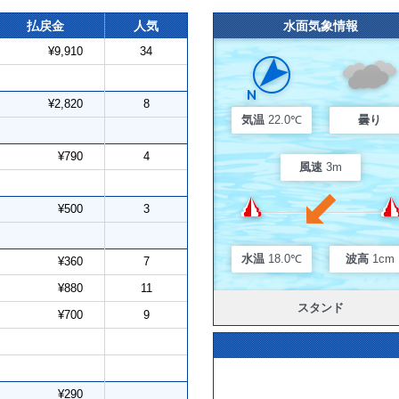
払戻金
人気
水面気象情報
¥9,910
34
¥2,820
8
気温
22.0℃
曇り
¥790
4
風速
3m
¥500
3
水温
18.0℃
波高
1cm
¥360
7
¥880
11
スタンド
¥700
9
¥290