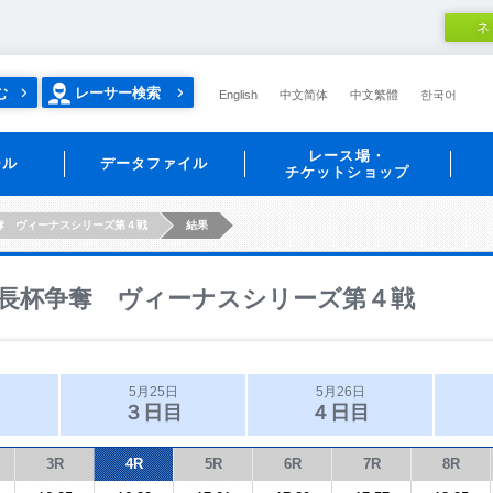
ネ
む
レーサー検索
English
中文简体
中文繁體
한국어
レース場・
ール
データファイル
チケットショップ
奪 ヴィーナスシリーズ第４戦
結果
長杯争奪 ヴィーナスシリーズ第４戦
5月25日
5月26日
３日目
４日目
3R
4R
5R
6R
7R
8R