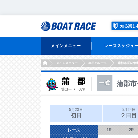
知る楽し
メインメニュー
レーススケジュ
HOME
メインメニュー
本日のレース
蒲郡市長杯争
蒲郡市
5月23日
5月24日
初日
２日目
レース
1R
2R