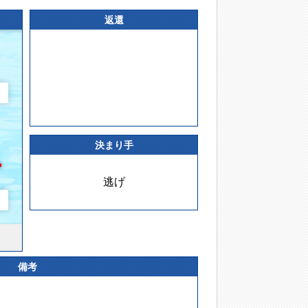
返還
決まり手
逃げ
備考