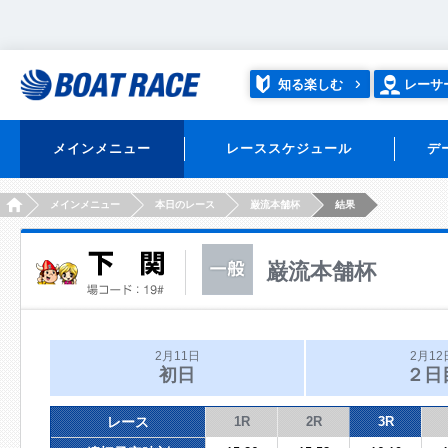
知る楽しむ
レーサ
メインメニュー
レーススケジュール
デ
HOME
メインメニュー
本日のレース
巌流本舗杯
結果
巌流本舗杯
2月11日
2月12
初日
２日
レース
1R
2R
3R