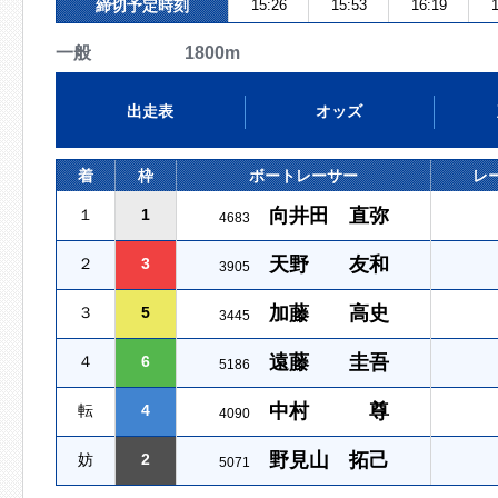
締切予定時刻
15:26
15:53
16:19
1
一般 1800m
出走表
オッズ
着
枠
ボートレーサー
レ
向井田 直弥
１
1
4683
天野 友和
２
3
3905
加藤 高史
３
5
3445
遠藤 圭吾
４
6
5186
中村 尊
転
4
4090
野見山 拓己
妨
2
5071