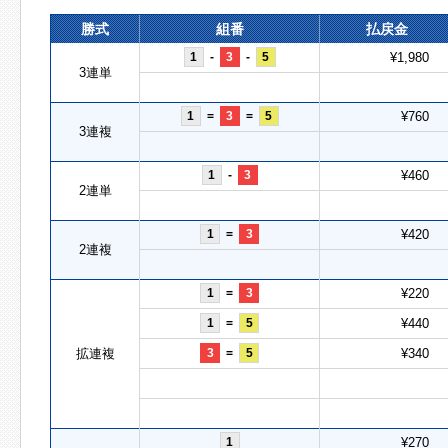
勝式
組番
払戻金
1
-
3
-
5
¥1,980
3連単
1
=
3
=
5
¥760
3連複
1
-
3
¥460
2連単
1
=
3
¥420
2連複
1
=
3
¥220
1
=
5
¥440
拡連複
3
=
5
¥340
1
¥270