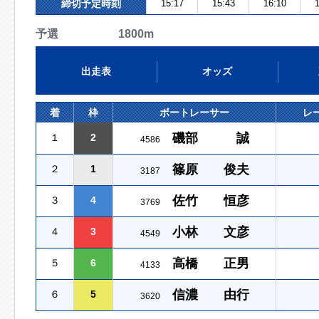
締切予定時刻
15:17
15:43
16:10
1
予選 1800m
出走表
オッズ
着
枠
ボートレーサー
レ
磯部 誠
１
2
4586
篠原 俊夫
２
1
3187
佐竹 恒彦
３
4
3769
小林 文彦
４
3
4549
高橋 正男
５
6
4133
信濃 由行
６
5
3620