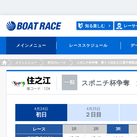
知る楽しむ
レーサ
メインメニュー
レーススケジュール
デ
HOME
メインメニュー
本日のレース
スポニチ杯争奪 第５３回住之江選手権競
スポニチ杯争奪 
4月24日
4月25日
初日
２日目
レース
1R
2R
3R