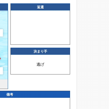
返還
決まり手
逃げ
備考