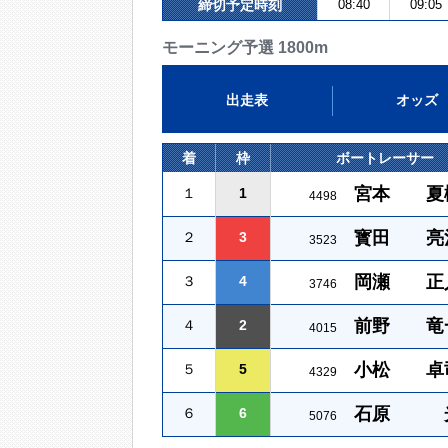
締切予定時刻
08:40
09:05
モーニング予選 1800m
出走表
オッズ
着
枠
ボートレーサー
宮本 夏
１
1
4498
寳田 亮
２
3
3523
岡瀬 正
３
4
3746
前野 竜
４
2
4015
小松 卓
５
5
4329
石原 
６
6
5076