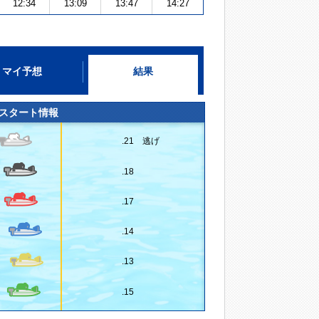
12:34
13:09
13:47
14:27
マイ予想
結果
スタート情報
.21 逃げ
.18
.17
.14
.13
.15