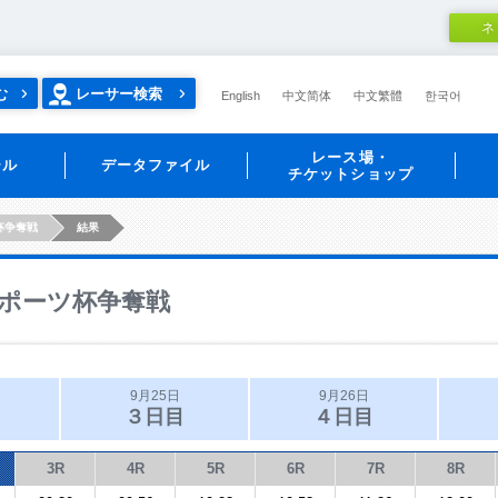
ネ
む
レーサー検索
English
中文简体
中文繁體
한국어
レース場・
ール
データファイル
チケットショップ
杯争奪戦
結果
ポーツ杯争奪戦
9月25日
9月26日
３日目
４日目
3R
4R
5R
6R
7R
8R