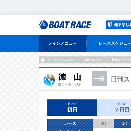
知る楽し
メインメニュー
レーススケジュ
HOME
メインメニュー
本日のレース
日刊スポーツ
日刊ス
9月23日
9月24日
初日
２日目
レース
1R
2R