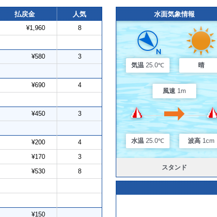
払戻金
人気
水面気象情報
¥1,960
8
¥580
3
気温
25.0℃
晴
¥690
4
風速
1m
¥450
3
水温
25.0℃
波高
1cm
¥200
4
¥170
3
スタンド
¥530
8
¥150