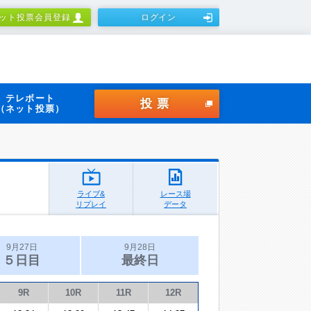
ット投票会員登録
ログイン
テレボート
投票
（ネット投票）
ライブ&
レース場
リプレイ
データ
9月27日
9月28日
５日目
最終日
9R
10R
11R
12R