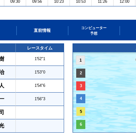
09:30
09:56
10:23
10:53
11:26
12:00
コンピューター
直前情報
予想
レースタイム
樹
1'52"1
1
治
1'53"0
2
人
1'54"6
3
一
4
1'56"3
司
5
6
光