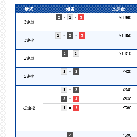
勝式
組番
払戻金
2
-
1
-
3
¥8,960
3連単
1
=
2
=
3
¥1,850
3連複
2
-
1
¥1,310
2連単
1
=
2
¥430
2連複
1
=
2
¥340
2
=
3
¥830
拡連複
1
=
3
¥580
2
¥590