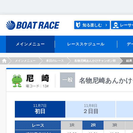
知る楽しむ
レーサ
メインメニュー
レーススケジュール
デ
HOME
メインメニュー
本日のレース
名物尼崎あんかけチャンポン杯
結果
名物尼崎あんかけ
11月7日
11月8日
初日
２日目
レース
1R
2R
3R