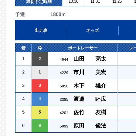
締切予定時刻
10:36
11:01
11:26
予選 1800m
出走表
オッズ
着
枠
ボートレーサー
レ
山田 亮太
１
2
4644
市川 美宏
２
1
4229
木下 雄介
３
3
5050
渡邉 睦広
４
4
3385
佐竹 友樹
５
5
4201
原田 俊法
６
6
5099