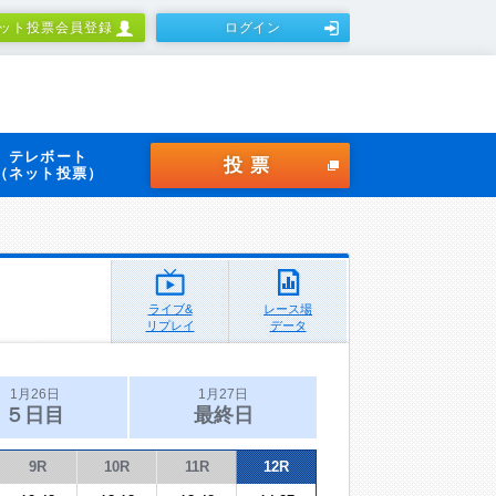
ット投票会員登録
ログイン
テレボート
投票
（ネット投票）
ライブ&
レース場
リプレイ
データ
1月26日
1月27日
５日目
最終日
9R
10R
11R
12R