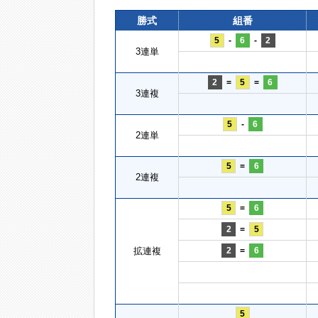
勝式
組番
5
-
6
-
2
3連単
2
=
5
=
6
3連複
5
-
6
2連単
5
=
6
2連複
5
=
6
2
=
5
拡連複
2
=
6
5