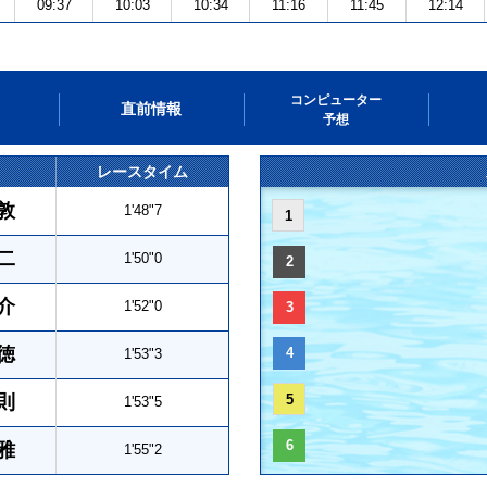
09:37
10:03
10:34
11:16
11:45
12:14
コンピューター
直前情報
予想
レースタイム
敦
1'48"7
1
二
1'50"0
2
介
1'52"0
3
徳
4
1'53"3
則
5
1'53"5
6
雅
1'55"2