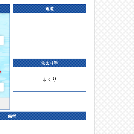
返還
決まり手
まくり
備考