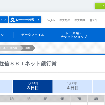
ネ
む
レーサー検索
English
中文简体
中文繁體
한국어
レース場・
ール
データファイル
チケットショップ
ＢＩネット銀行賞
結果
住信ＳＢＩネット銀行賞
1月24日
1月25日
３日目
４日目
3R
4R
5R
6R
7R
8R