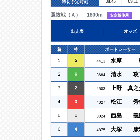
締切予定時刻
08:45
09:11
選抜戦（Ａ） 1800m
安定板使用
出走表
オッズ
着
枠
ボートレーサー
水摩 
１
5
4413
清水 攻
２
6
3684
上野 真之
３
2
4503
松江 秀
４
3
4027
西島 義
５
1
3024
大塚 康
６
4
4875