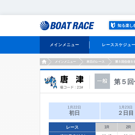
知る楽し
メインメニュー
レーススケジュ
HOME
メインメニュー
本日のレース
第５回住信Ｓ
第５回
1月22日
1月23日
初日
２日目
レース
1R
2R