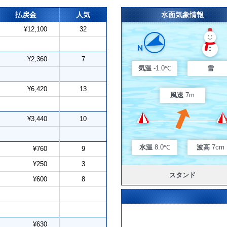
払戻金
人気
水面気象情報
¥12,100
32
¥2,360
7
気温
-1.0℃
雪
¥6,420
13
風速
7m
¥3,440
10
水温
8.0℃
波高
7cm
¥760
9
¥250
3
スタンド
¥600
8
¥630