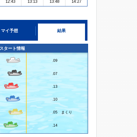
12:43
13:13
13:48
14:27
マイ予想
結果
スタート情報
.09
.07
.13
.10
.05 まくり
.14