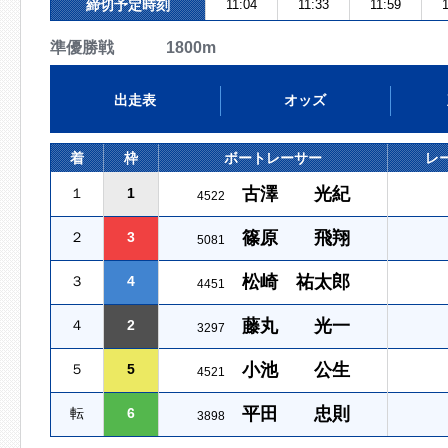
締切予定時刻
11:04
11:33
11:59
1
準優勝戦 1800m
出走表
オッズ
着
枠
ボートレーサー
レ
古澤 光紀
１
1
4522
篠原 飛翔
２
3
5081
松崎 祐太郎
３
4
4451
藤丸 光一
４
2
3297
小池 公生
５
5
4521
平田 忠則
転
6
3898