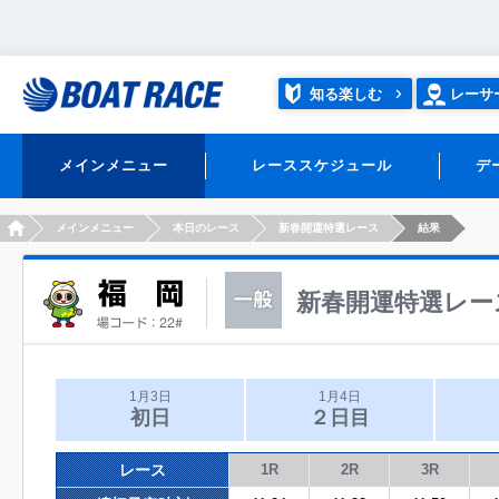
知る楽しむ
レーサ
メインメニュー
レーススケジュール
デ
HOME
メインメニュー
本日のレース
新春開運特選レース
結果
新春開運特選レー
1月3日
1月4日
初日
２日目
レース
1R
2R
3R