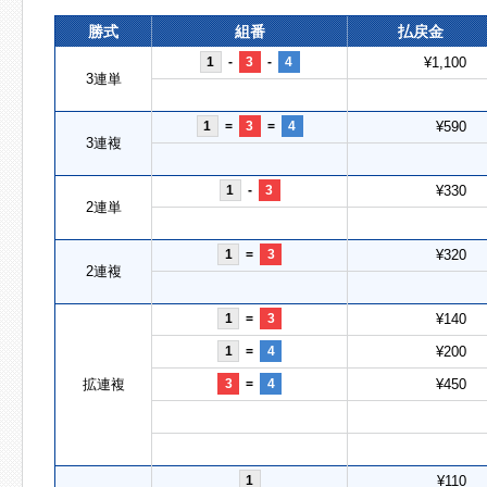
勝式
組番
払戻金
1
-
3
-
4
¥1,100
3連単
1
=
3
=
4
¥590
3連複
1
-
3
¥330
2連単
1
=
3
¥320
2連複
1
=
3
¥140
1
=
4
¥200
拡連複
3
=
4
¥450
1
¥110