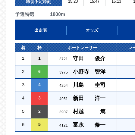
締切予定時刻
15:20
15:47
16:13
1
予選特選 1800m
出走表
オッズ
着
枠
ボートレーサー
レ
守田 俊介
１
1
3721
小野寺 智洋
２
6
3975
川島 圭司
３
4
4254
新田 洋一
４
3
4951
村越 篤
５
2
3907
富永 修一
６
5
4121