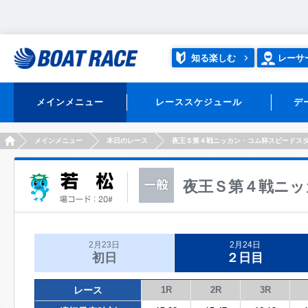
知る楽しむ
レーサ
メインメニュー
レーススケジュール
デ
HOME
メインメニュー
本日のレース
夜王Ｓ第４戦ニッカン・コム杯スピードス
夜王Ｓ第４戦ニッ
2月23日
2月24日
初日
２日目
レース
1R
2R
3R