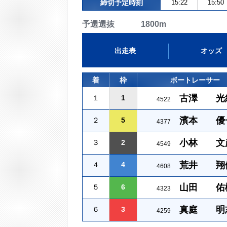
締切予定時刻
15:22
15:50
予選選抜 1800m
出走表
オッズ
着
枠
ボートレーサー
古澤 光
１
1
4522
濱本 優
２
5
4377
小林 文
３
2
4549
荒井 翔
４
4
4608
山田 佑
５
6
4323
真庭 明
６
3
4259