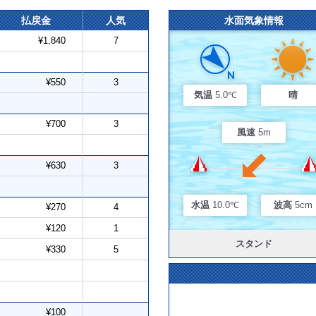
払戻金
人気
水面気象情報
¥1,840
7
¥550
3
気温
5.0℃
晴
¥700
3
風速
5m
¥630
3
水温
10.0℃
波高
5cm
¥270
4
¥120
1
スタンド
¥330
5
¥100