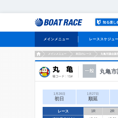
知る楽し
メインメニュー
レーススケジュ
HOME
メインメニュー
本日のレース
丸亀市議会議
丸亀市
1月26日
1月27日
初日
順延
レース
1R
2R