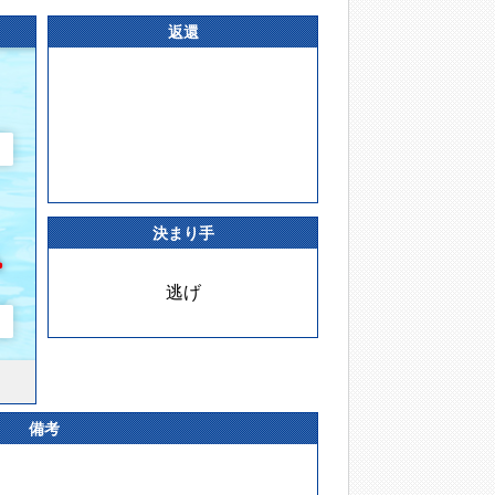
返還
決まり手
逃げ
備考