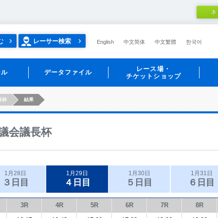
ネ
む
レーサー検索
English
中文简体
中文繁體
한국어
レース場・
ール
データファイル
チケットショップ
長杯
結果
議会議長杯
1月28日
1月29日
1月30日
1月31日
３日目
４日目
５日目
６日目
3R
4R
5R
6R
7R
8R