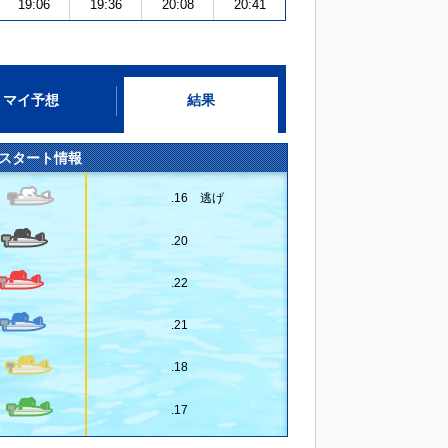
19:06
19:36
20:08
20:41
マイ予想
結果
スタート情報
.16 逃げ
.20
.22
.21
.18
.17