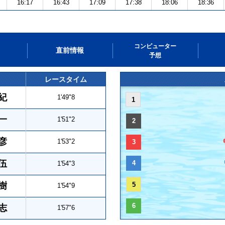
16:17
16:43
17:09
17:38
18:06
18:36
コンピューター
直前情報
予想
レースタイム
紀
1'49"8
1
一
1'51"2
2
彦
1'53"2
3
伍
4
1'54"3
樹
5
1'54"9
6
志
1'57"6