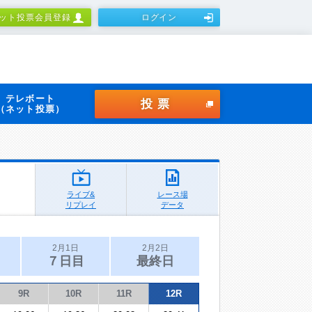
ット投票会員登録
ログイン
テレボート
投票
（ネット投票）
ライブ&
レース場
リプレイ
データ
2月1日
2月2日
７日目
最終日
9R
10R
11R
12R