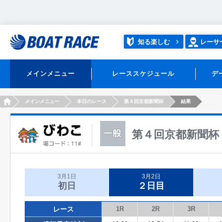
知る楽しむ
レーサ
メインメニュー
レーススケジュール
デ
HOME
メインメニュー
本日のレース
第４回京都新聞杯
結果
第４回京都新聞杯
3月1日
3月2日
初日
２日目
レース
1R
2R
3R