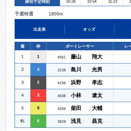
締切予定時刻
10:29
10:54
11:23
予選特選 1800m
出走表
オッズ
着
枠
ボートレーサー
レ
藤山 翔大
１
1
4561
島川 光男
２
4
3158
浜野 孝志
３
2
4156
小林 遼太
４
3
4638
柴田 大輔
５
5
4204
浅見 昌克
転
6
3629