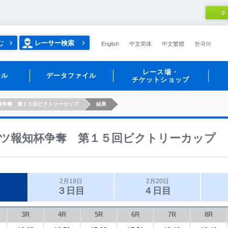
ネ
む
レーサー検索
English
中文简体
中文繁體
한국어
レース場・
ール
データファイル
チケットショップ
杯争奪 第１５回ビクトリーカップ
結果
ツ報知杯争奪 第１５回ビクトリーカップ
2月19日
2月20日
３日目
４日目
3R
4R
5R
6R
7R
8R