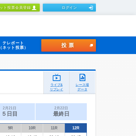
ット投票会員登録
ログイン
テレボート
投票
（ネット投票）
ライブ&
レース場
リプレイ
データ
2月21日
2月22日
５日目
最終日
9R
10R
11R
12R