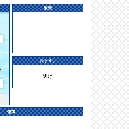
返還
決まり手
逃げ
備考