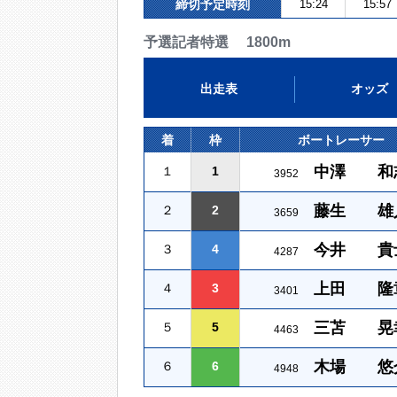
締切予定時刻
15:24
15:57
予選記者特選 1800m
出走表
オッズ
着
枠
ボートレーサー
中澤 和
１
1
3952
藤生 雄
２
2
3659
今井 貴
３
4
4287
上田 隆
４
3
3401
三苫 晃
５
5
4463
木場 悠
６
6
4948