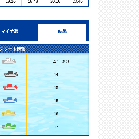
19:16
19:48
20:16
20:45
マイ予想
結果
スタート情報
.17 逃げ
.14
.15
.15
.18
.17