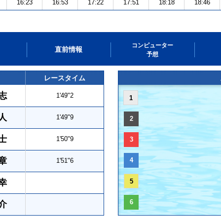
16:23
16:53
17:22
17:51
18:18
18:46
コンピューター
直前情報
予想
レースタイム
志
1'49"2
1
人
1'49"9
2
士
1'50"9
3
章
4
1'51"6
幸
5
6
介