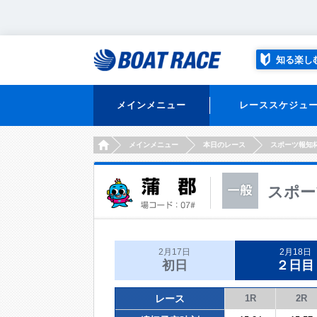
知る楽し
メインメニュー
レーススケジュ
HOME
メインメニュー
本日のレース
スポーツ報知
スポー
2月17日
2月18日
初日
２日目
レース
1R
2R