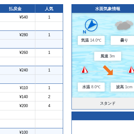
払戻金
人気
水面気象情報
¥540
1
¥280
1
気温
14.0℃
曇り
¥260
1
風速
3m
¥240
1
水温
8.0℃
波高
1cm
¥110
1
¥140
2
スタンド
¥200
4
¥100