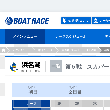
知る楽しむ
レーサ
メインメニュー
レーススケジュール
デ
HOME
メインメニュー
本日のレース
第５戦 スカパー！・ＪＬＣ杯
結果
第５戦 スカパー
3月12日
3月13日
初日
２日目
レース
1R
2R
3R