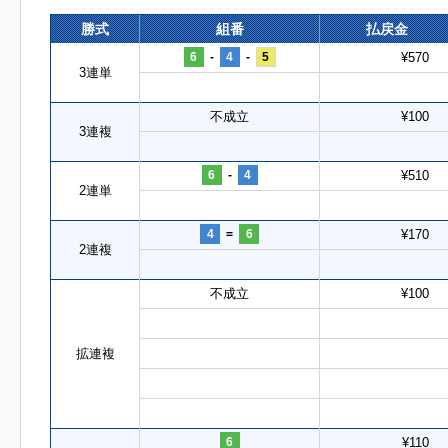
勝式
組番
払戻金
6
-
4
-
5
¥570
3連単
不成立
¥100
3連複
6
-
4
¥510
2連単
4
=
6
¥170
2連複
不成立
¥100
拡連複
6
¥110