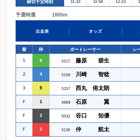
締切予定時刻
11:33
11:58
12:23
1
予選特選 1800m
出走表
オッズ
着
枠
ボートレーサー
レ
藤原 碧生
１
6
5217
川崎 智稔
２
4
5109
西丸 侑太朗
３
5
5257
石原 翼
Ｆ
1
4989
谷口 知優
Ｆ
2
5032
仲 航太
Ｆ
3
5135