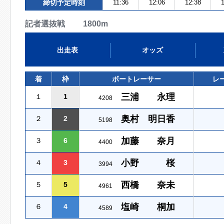
締切予定時刻
11:36
12:06
12:38
1
記者選抜戦 1800m
出走表
オッズ
着
枠
ボートレーサー
レ
三浦 永理
１
1
4208
奥村 明日香
２
2
5198
加藤 奈月
３
6
4400
小野 桜
４
3
3994
西橋 奈未
５
5
4961
塩崎 桐加
６
4
4589