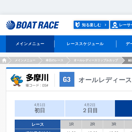
知る楽しむ
レーサ
メインメニュー
レーススケジュール
デ
HOME
メインメニュー
本日のレース
オールレディースリップルカップ
結
オールレディー
4月1日
4月2日
初日
２日目
レース
1R
2R
3R