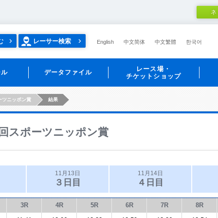
ネ
む
レーサー検索
English
中文简体
中文繁體
한국어
レース場・
ール
データファイル
チケットショップ
ーツニッポン賞
結果
回スポーツニッポン賞
11月13日
11月14日
３日目
４日目
3R
4R
5R
6R
7R
8R