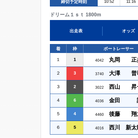
締切予定時刻
10:52
11:16
ドリーム１ｓｔ 1800m
出走表
オッズ
着
枠
ボートレーサー
丸岡 正
１
1
4042
大澤 普
２
3
3740
西山 昇
３
2
3022
金田 
４
6
4036
後藤 翔
５
4
4460
西川 新太
６
5
4016