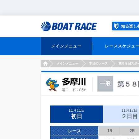
知る楽し
メインメニュー
レーススケジュ
HOME
メインメニュー
本日のレース
第５８回スポ
第５８
11月11日
11月12日
初日
２日目
レース
1R
2R