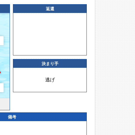
返還
決まり手
逃げ
備考