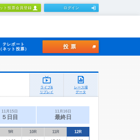
ット投票会員登録
ログイン
テレボート
投票
（ネット投票）
ライブ&
レース場
リプレイ
データ
11月15日
11月16日
５日目
最終日
9R
10R
11R
12R