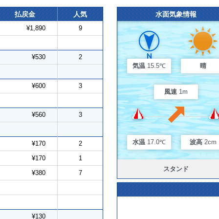
払戻金
人気
水面気象情報
¥1,890
9
¥530
2
気温
15.5℃
晴
¥600
3
風速
1m
¥560
3
水温
17.0℃
波高
2cm
¥170
2
¥170
1
スタンド
¥380
7
¥130