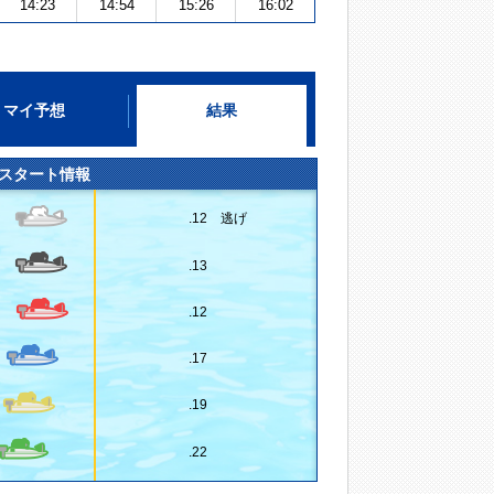
14:23
14:54
15:26
16:02
マイ予想
結果
スタート情報
.12 逃げ
.13
.12
.17
.19
.22