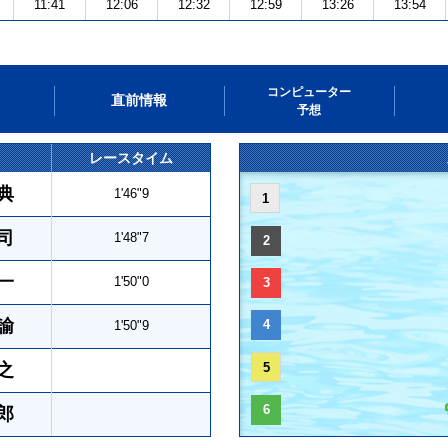
11:41
12:06
12:32
12:59
13:26
13:54
コンピューター
直前情報
予想
レースタイム
典
1'46"9
1
司
1'48"7
2
一
1'50"0
3
諭
4
1'50"9
之
5
6
郎