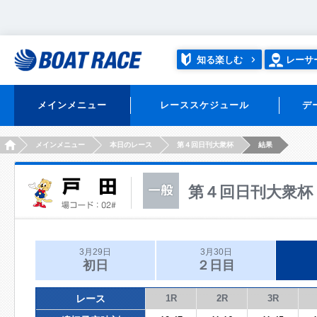
知る楽しむ
レーサ
メインメニュー
レーススケジュール
デ
HOME
メインメニュー
本日のレース
第４回日刊大衆杯
結果
第４回日刊大衆杯
3月29日
3月30日
初日
２日目
レース
1R
2R
3R