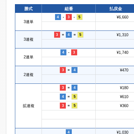
勝式
組番
払戻金
4
-
3
-
5
¥6,660
3連単
3
=
4
=
5
¥1,310
3連複
4
-
3
¥1,740
2連単
3
=
4
¥470
2連複
3
=
4
¥180
4
=
5
¥610
拡連複
3
=
5
¥360
4
¥1,030