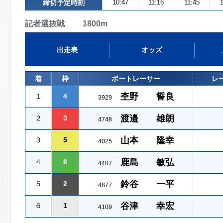
締切予定時刻
10:47
11:16
11:45
1
記者選抜戦 1800m
出走表
オッズ
着
枠
ボートレーサー
レ
杢野 誓良
１
4
3929
渡邉 雄朗
２
3
4748
山本 隆幸
３
5
4025
鹿島 敏弘
４
6
4407
鈴谷 一平
５
2
4877
谷津 幸宏
６
1
4109