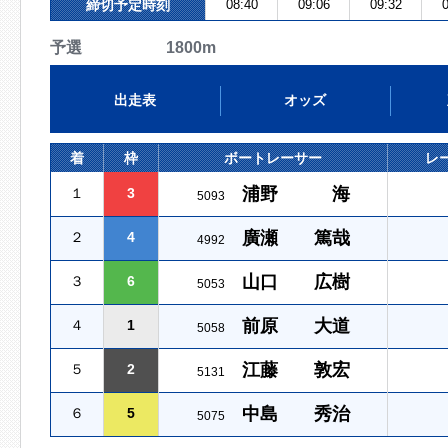
締切予定時刻
08:40
09:06
09:32
0
予選 1800m
出走表
オッズ
着
枠
ボートレーサー
レ
浦野 海
１
3
5093
廣瀬 篤哉
２
4
4992
山口 広樹
３
6
5053
前原 大道
４
1
5058
江藤 敦宏
５
2
5131
中島 秀治
６
5
5075