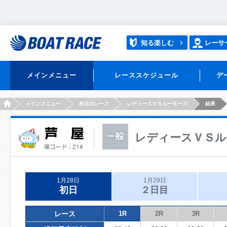
知る楽しむ
レーサ
メインメニュー
レーススケジュール
デ
HOME
メインメニュー
本日のレース
レディースＶＳルーキーズ
結果
レディースＶＳル
1月28日
1月29日
初日
２日目
レース
1R
2R
3R