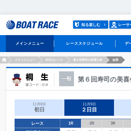
知る楽しむ
レーサ
メインメニュー
レーススケジュール
デ
HOME
メインメニュー
本日のレース
第６回寿司の美喜仁杯
結果
第６回寿司の美喜
11月8日
11月9日
初日
２日目
レース
1R
2R
3R