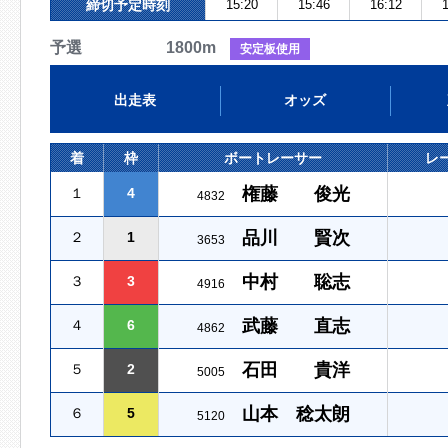
締切予定時刻
15:20
15:46
16:12
1
予選 1800m
安定板使用
出走表
オッズ
着
枠
ボートレーサー
レ
権藤 俊光
１
4
4832
品川 賢次
２
1
3653
中村 聡志
３
3
4916
武藤 直志
４
6
4862
石田 貴洋
５
2
5005
山本 稔太朗
６
5
5120