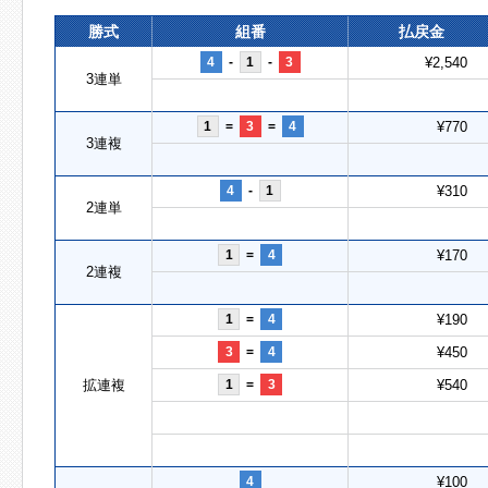
勝式
組番
払戻金
4
-
1
-
3
¥2,540
3連単
1
=
3
=
4
¥770
3連複
4
-
1
¥310
2連単
1
=
4
¥170
2連複
1
=
4
¥190
3
=
4
¥450
拡連複
1
=
3
¥540
4
¥100