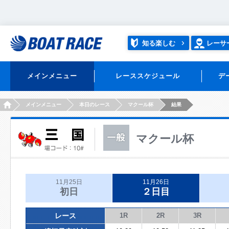
知る楽しむ
レーサ
メインメニュー
レーススケジュール
デ
HOME
メインメニュー
本日のレース
マクール杯
結果
マクール杯
11月25日
11月26日
初日
２日目
レース
1R
2R
3R