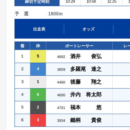
締切予定時刻
10:29
10:58
11:25
予 選 1800m
出走表
オッズ
着
枠
ボートレーサー
レ
酒井 俊弘
１
5
4692
多羅尾 達之
２
4
3859
後藤 翔之
３
1
4460
井内 将太郎
４
6
4600
福本 悠
５
2
4701
鋤柄 貴俊
６
3
3934