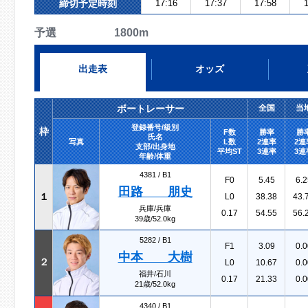
締切予定時刻
17:16
17:37
17:58
1
予選 1800m
出走表
オッズ
ボートレーサー
全国
当
登録番号/級別
枠
F数
勝率
勝
氏名
写真
L数
2連率
2連
支部/出身地
平均ST
3連率
3連
年齢/体重
4381 /
B1
F0
5.45
6.2
田路 朋史
１
L0
38.38
43.
兵庫/兵庫
0.17
54.55
56.
39歳/52.0kg
5282 /
B1
F1
3.09
0.0
中本 大樹
２
L0
10.67
0.0
福井/石川
0.17
21.33
0.0
21歳/52.0kg
4340 /
B1