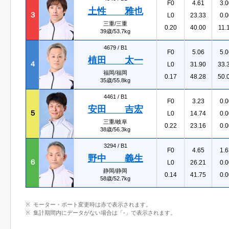
F0
4.61
3.0
土性 雅也
３
L0
23.33
0.0
三重/三重
0.20
40.00
11.
39歳/53.7kg
4679 /
B1
F0
5.06
5.0
植田 太一
４
L0
31.90
33.
福岡/福岡
0.17
48.28
50.
35歳/55.8kg
4461 /
B1
F0
3.23
0.0
安田 吉宏
５
L0
14.74
0.0
三重/岐阜
0.22
23.16
0.0
38歳/56.3kg
3294 /
B1
F0
4.65
1.6
野中 義生
６
L0
26.21
0.0
静岡/静岡
0.14
41.75
0.0
58歳/52.7kg
モーター・ボート変更時は赤で表示されます。
集計期間内にデータがない場合は「-」で表示されます。