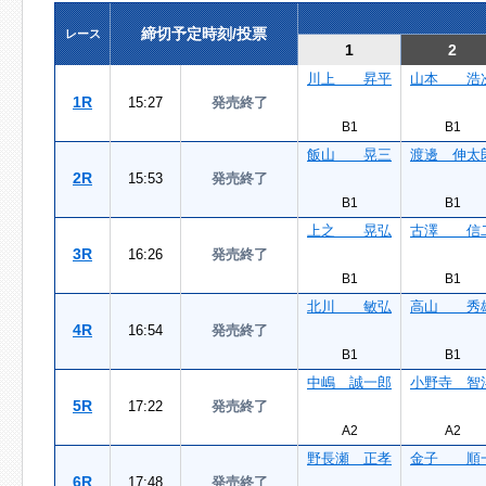
締切予定時刻/投票
レース
1
2
川上 昇平
山本 浩
1R
15:27
発売終了
B1
B1
飯山 晃三
渡邊 伸太
2R
15:53
発売終了
B1
B1
上之 晃弘
古澤 信
3R
16:26
発売終了
B1
B1
北川 敏弘
高山 秀
4R
16:54
発売終了
B1
B1
中嶋 誠一郎
小野寺 智
5R
17:22
発売終了
A2
A2
野長瀬 正孝
金子 順
6R
17:48
発売終了