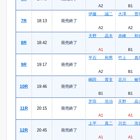
A2
B1
伊藤 誠二
大澤 普
7R
18:13
発売終了
A2
A2
天野 晶夫
赤峰 和
8R
18:42
発売終了
A1
B1
平石 和男
竹上 真
9R
19:17
発売終了
A2
B1
嶋田 貴支
北川 敏
10R
19:46
発売終了
B1
B1
芝田 浩治
天野 晶
11R
20:15
発売終了
A1
A1
上平 真二
川北 浩
12R
20:45
発売終了
A1
A1