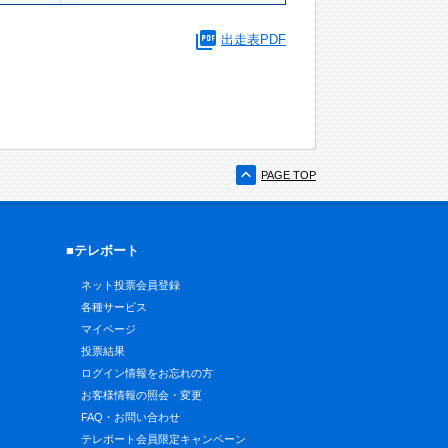
出走表PDF
PAGE TOP
■テレボート
ネット投票会員登録
各種サービス
マイページ
投票結果
ログイン情報をお忘れの方
お客様情報の照会・変更
FAQ・お問い合わせ
テレボート会員限定キャンペーン