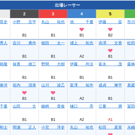
出場レーサー
2
3
4
5
晃史
小野 京平
丸山 祐也
池 千夏
伊藤 栞
市
B1
B1
B1
B2
秀人
吉川 勇作
植田 太一
浦上 拓也
赤澤 文香
松
B1
B1
A2
B1
裕隆
抹香 雄三
野間 大樹
伊藤 尚汰
富永 茂
森
B1
B1
B1
B1
泰洋
垣内 清美
山川 波乙
富澤 祐作
成貞 琳平
真
B1
B1
A2
B1
千夏
山田 丈
鋤柄 貴俊
樋口 亮
江夏 満
冨
B1
B1
A2
A1
和士
岡瀬 正人
小宮 淳史
丸山 祐也
松田 真実
永