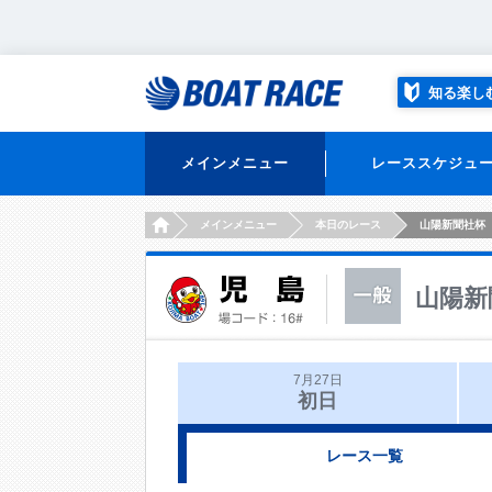
知る楽し
メインメニュー
レーススケジュ
HOME
メインメニュー
本日のレース
山陽新聞社杯
山陽新
7月27日
初日
レース一覧