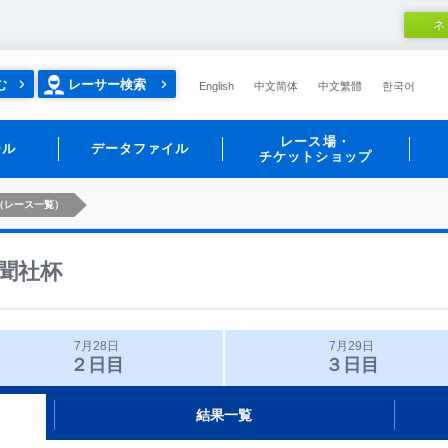
ネ
む
レーサー検索
English
中文简体
中文繁體
한국어
レース場・
ール
データファイル
チケットショップ
（レース一覧）
聞社杯
7月28日
7月29日
２日目
３日目
結果一覧