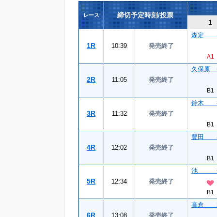
締切予定時刻/投票
レース
1
森定 
1R
10:39
発売終了
A1
久保原 
2R
11:05
発売終了
B1
鈴木 
3R
11:32
発売終了
B1
豊田 
4R
12:02
発売終了
B1
池 
5R
12:34
発売終了
B1
高倉 
6R
13:08
発売終了