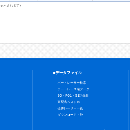
に表示されます）
■データファイル
ボートレーサー検索
ボートレース場データ
SG・PG1・G1記録集
高配当ベスト10
優勝レーサー一覧
ダウンロード・他