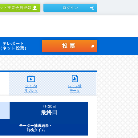
ット投票会員登録
ログイン
テレボート
投票
（ネット投票）
ライブ&
レース場
リプレイ
データ
7月30日
最終日
モーター抽選結果・
前検タイム