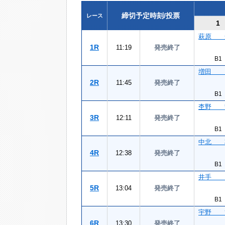
締切予定時刻/投票
レース
1
萩原 
1R
11:19
発売終了
B1
増田
2R
11:45
発売終了
B1
杢野 
3R
12:11
発売終了
B1
中北 
4R
12:38
発売終了
B1
井手 
5R
13:04
発売終了
B1
宇野 
6R
13:30
発売終了