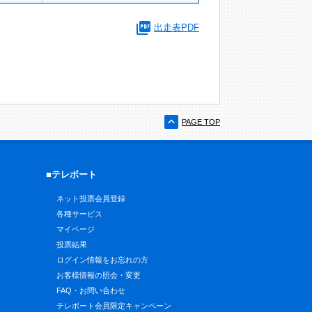
出走表PDF
PAGE TOP
■テレボート
ネット投票会員登録
各種サービス
マイページ
投票結果
ログイン情報をお忘れの方
お客様情報の照会・変更
FAQ・お問い合わせ
テレボート会員限定キャンペーン