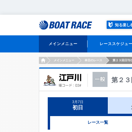
知る楽し
メインメニュー
レーススケジュ
HOME
メインメニュー
本日のレース
第２３回日刊
第２３
3月7日
初日
レース一覧