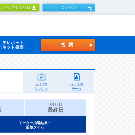
ット投票会員登録
ログイン
テレボート
投票
（ネット投票）
ライブ&
レース場
リプレイ
データ
日
3月11日
目
最終日
モーター抽選結果・
前検タイム