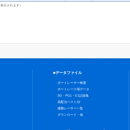
に表示されます）
■データファイル
ボートレーサー検索
ボートレース場データ
SG・PG1・G1記録集
高配当ベスト10
優勝レーサー一覧
ダウンロード・他