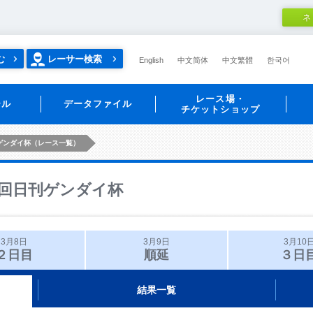
ネ
む
レーサー検索
English
中文简体
中文繁體
한국어
レース場・
ール
データファイル
チケットショップ
ゲンダイ杯（レース一覧）
回日刊ゲンダイ杯
3月8日
3月9日
3月10
２日目
順延
３日
結果一覧