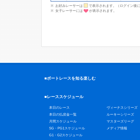
お好みレーサーは
で表示されます。（ログイン後
女子レーサーには
が表示されます。
■ボートレースを知る楽しむ
■レーススケジュール
本日のレース
ヴィーナスシリーズ
本日の払戻金一覧
ルーキーシリーズ
月間スケジュール
マスターズリーグ
SG・PG1スケジュール
メディア情報
G1・G2スケジュール