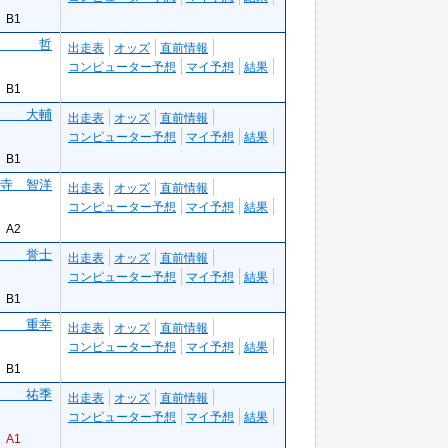
B1
部 哲
出走表
オッズ
直前情報
コンピューター予想
マイ予想
結果
B1
田 大輔
出走表
オッズ
直前情報
コンピューター予想
マイ予想
結果
B1
寺 智洋
出走表
オッズ
直前情報
コンピューター予想
マイ予想
結果
A2
下 誉士
出走表
オッズ
直前情報
コンピューター予想
マイ予想
結果
B1
串 重幸
出走表
オッズ
直前情報
コンピューター予想
マイ予想
結果
B1
田 祐季
出走表
オッズ
直前情報
コンピューター予想
マイ予想
結果
A1