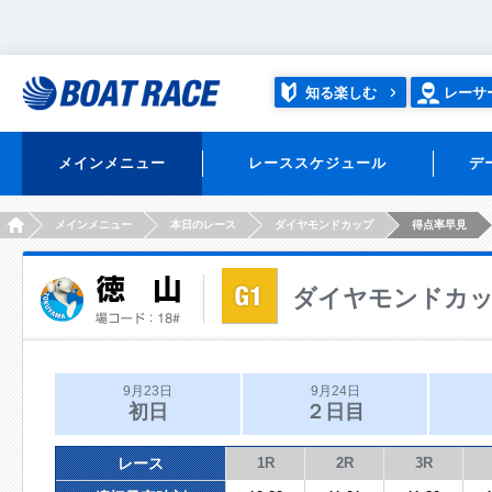
知る楽しむ
レーサ
メインメニュー
レーススケジュール
デ
HOME
メインメニュー
本日のレース
ダイヤモンドカップ
得点率早見
ダイヤモンドカ
9月23日
9月24日
初日
２日目
レース
1R
2R
3R