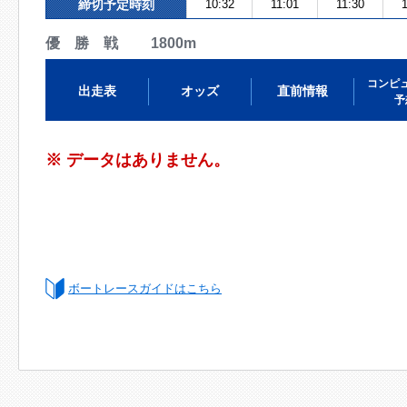
締切予定時刻
10:32
11:01
11:30
1
優 勝 戦 1800m
コンピ
出走表
オッズ
直前情報
予
※ データはありません。
ボートレースガイドはこちら