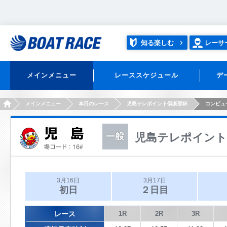
知る楽しむ
レーサ
メインメニュー
レーススケジュール
デ
HOME
メインメニュー
本日のレース
児島テレポイント倶楽部杯
コンピュ
児島テレポイント
3月16日
3月17日
初日
２日目
レース
1R
2R
3R