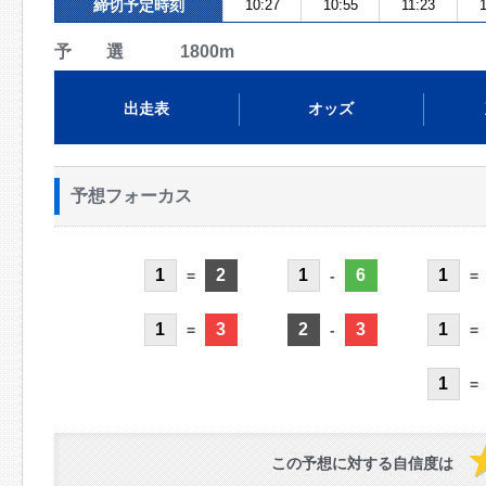
締切予定時刻
10:27
10:55
11:23
予 選 1800m
出走表
オッズ
予想フォーカス
1
2
1
6
1
=
-
=
1
3
2
3
1
=
-
=
1
=
この予想に対する自信度は