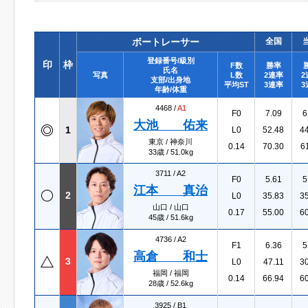
ボートレーサー
全国
登録番号/級別
印
枠
F数
勝率
氏名
写真
L数
2連率
2
支部/出身地
平均ST
3連率
3
年齢/体重
4468 /
A1
F0
7.09
6
大池 佑来
1
L0
52.48
4
東京 / 神奈川
0.14
70.30
6
33歳 / 51.0kg
3711 /
A2
F0
5.61
5
江本 真治
2
L0
35.83
3
山口 / 山口
0.17
55.00
6
45歳 / 51.6kg
4736 /
A2
F1
6.36
5
高倉 和士
3
L0
47.11
3
福岡 / 福岡
0.14
66.94
6
28歳 / 52.6kg
3925 /
B1