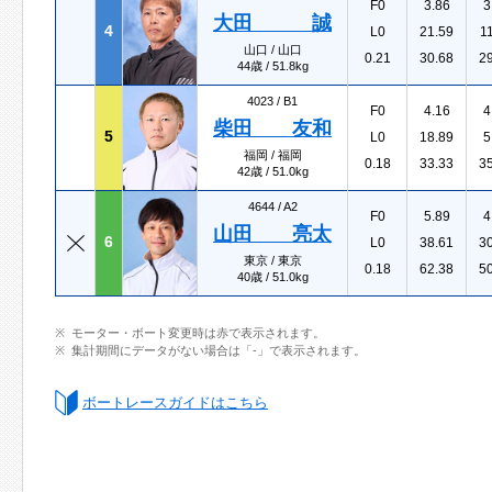
F0
3.86
3
大田 誠
4
L0
21.59
1
山口 / 山口
0.21
30.68
2
44歳 / 51.8kg
4023 /
B1
F0
4.16
4
柴田 友和
5
L0
18.89
5
福岡 / 福岡
0.18
33.33
3
42歳 / 51.0kg
4644 /
A2
F0
5.89
4
山田 亮太
6
L0
38.61
3
東京 / 東京
0.18
62.38
5
40歳 / 51.0kg
モーター・ボート変更時は赤で表示されます。
集計期間にデータがない場合は「-」で表示されます。
ボートレースガイドはこちら