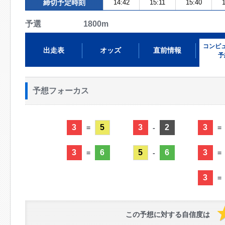
締切予定時刻
14:42
15:11
15:40
予選 1800m
コンピ
出走表
オッズ
直前情報
予
予想フォーカス
3
5
3
2
3
=
-
=
3
6
5
6
3
=
-
=
3
=
この予想に対する自信度は