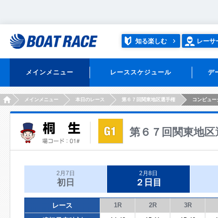
知る楽しむ
レーサ
メインメニュー
レーススケジュール
デ
HOME
メインメニュー
本日のレース
第６７回関東地区選手権
コンピュー
第６７回関東地区
2月7日
2月8日
初日
２日目
レース
1R
2R
3R