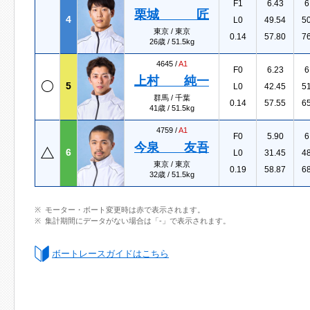
F1
6.43
6
栗城 匠
4
L0
49.54
5
東京 / 東京
0.14
57.80
7
26歳 / 51.5kg
4645 /
A1
F0
6.23
6
上村 純一
5
L0
42.45
5
群馬 / 千葉
0.14
57.55
6
41歳 / 51.5kg
4759 /
A1
F0
5.90
6
今泉 友吾
6
L0
31.45
4
東京 / 東京
0.19
58.87
6
32歳 / 51.5kg
モーター・ボート変更時は赤で表示されます。
集計期間にデータがない場合は「-」で表示されます。
ボートレースガイドはこちら