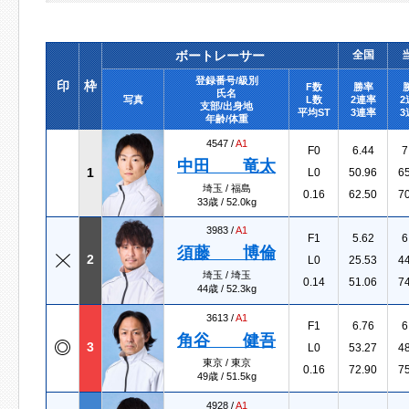
ボートレーサー
全国
登録番号/級別
印
枠
F数
勝率
氏名
写真
L数
2連率
2
支部/出身地
平均ST
3連率
3
年齢/体重
4547 /
A1
F0
6.44
7
中田 竜太
1
L0
50.96
6
埼玉 / 福島
0.16
62.50
7
33歳 / 52.0kg
3983 /
A1
F1
5.62
6
須藤 博倫
2
L0
25.53
4
埼玉 / 埼玉
0.14
51.06
7
44歳 / 52.3kg
3613 /
A1
F1
6.76
6
角谷 健吾
3
L0
53.27
4
東京 / 東京
0.16
72.90
7
49歳 / 51.5kg
4928 /
A1