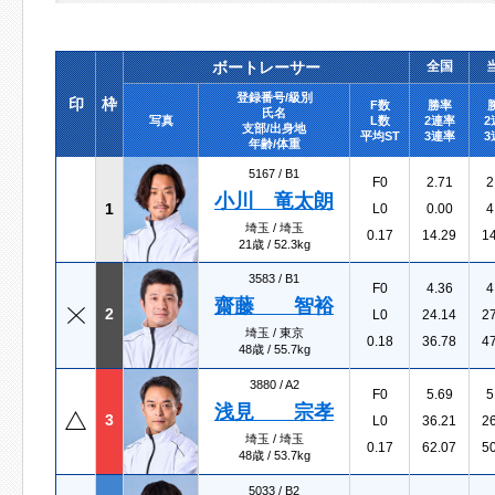
ボートレーサー
全国
登録番号/級別
印
枠
F数
勝率
氏名
写真
L数
2連率
2
支部/出身地
平均ST
3連率
3
年齢/体重
5167 /
B1
F0
2.71
2
小川 竜太朗
1
L0
0.00
4
埼玉 / 埼玉
0.17
14.29
1
21歳 / 52.3kg
3583 /
B1
F0
4.36
4
齋藤 智裕
2
L0
24.14
2
埼玉 / 東京
0.18
36.78
4
48歳 / 55.7kg
3880 /
A2
F0
5.69
5
浅見 宗孝
3
L0
36.21
2
埼玉 / 埼玉
0.17
62.07
5
48歳 / 53.7kg
5033 /
B2