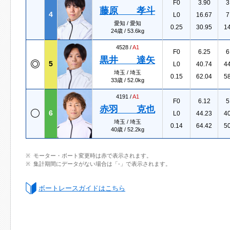
F0
3.90
3
藤原 孝斗
4
L0
16.67
7
愛知 / 愛知
0.25
30.95
1
24歳 / 53.6kg
4528 /
A1
F0
6.25
6
黒井 達矢
5
L0
40.74
4
埼玉 / 埼玉
0.15
62.04
5
33歳 / 52.0kg
4191 /
A1
F0
6.12
5
赤羽 克也
6
L0
44.23
4
埼玉 / 埼玉
0.14
64.42
5
40歳 / 52.2kg
モーター・ボート変更時は赤で表示されます。
集計期間にデータがない場合は「-」で表示されます。
ボートレースガイドはこちら