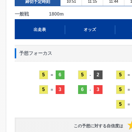
締切予定時刻
10:51
11:15
11:44
1
一般戦 1800m
出走表
オッズ
予想フォーカス
5
6
5
2
5
=
-
=
5
3
6
3
5
=
-
=
5
=
この予想に対する自信度は