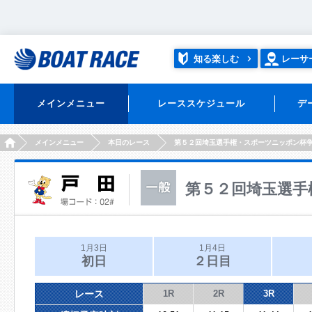
知る楽しむ
レーサ
メインメニュー
レーススケジュール
デ
HOME
メインメニュー
本日のレース
第５２回埼玉選手権・スポーツニッポン杯
第５２回埼玉選手
1月3日
1月4日
初日
２日目
レース
1R
2R
3R