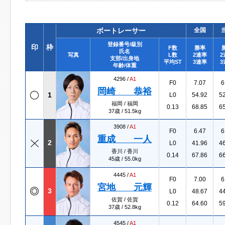
ボートレーサー
全国
登録番号/級別
印
枠
F数
勝率
氏名
写真
L数
2連率
2
支部/出身地
平均ST
3連率
3
年齢/体重
4296 /
A1
F0
7.07
6
岡崎 恭裕
1
L0
54.92
5
福岡 / 福岡
0.13
68.85
6
37歳 / 51.5kg
3908 /
A1
F0
6.47
6
重成 一人
2
L0
41.96
4
香川 / 香川
0.14
67.86
6
45歳 / 55.0kg
4445 /
A1
F0
7.00
6
宮地 元輝
3
L0
48.67
4
佐賀 / 佐賀
0.12
64.60
5
37歳 / 52.8kg
4545 /
A1