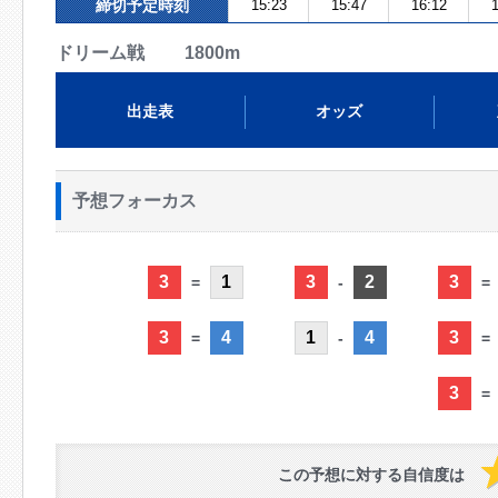
締切予定時刻
15:23
15:47
16:12
1
ドリーム戦 1800m
出走表
オッズ
予想フォーカス
3
1
3
2
3
=
-
=
3
4
1
4
3
=
-
=
3
=
この予想に対する自信度は