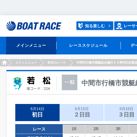
知る楽しむ
レーサ
メインメニュー
レーススケジュール
デ
HOME
メインメニュー
本日のレース
中間市行橋市競艇組合施行５５周年記念競
中間市行橋市競艇
6月14日
6月15日
6月16日
初日
２日目
３日目
レース
1R
2R
3R