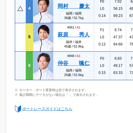
F0
7.02
6
岡村 慶太
4
L0
56.15
4
福岡 / 福岡
0.14
69.23
6
36歳 / 52.7kg
4061 /
A1
F1
6.74
7
萩原 秀人
5
L0
47.37
4
福井 / 福井
0.12
64.66
7
45歳 / 52.9kg
4848 /
A1
F0
6.83
7
仲谷 颯仁
6
L0
49.17
5
福岡 / 福岡
0.15
63.33
7
29歳 / 52.0kg
モーター・ボート変更時は赤で表示されます。
集計期間にデータがない場合は「-」で表示されます。
ボートレースガイドはこちら