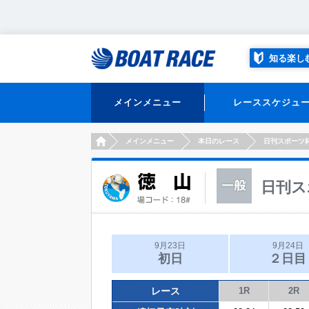
知る楽し
メインメニュー
レーススケジュ
HOME
メインメニュー
本日のレース
日刊スポーツ
日刊ス
9月23日
9月24日
初日
２日目
レース
1R
2R