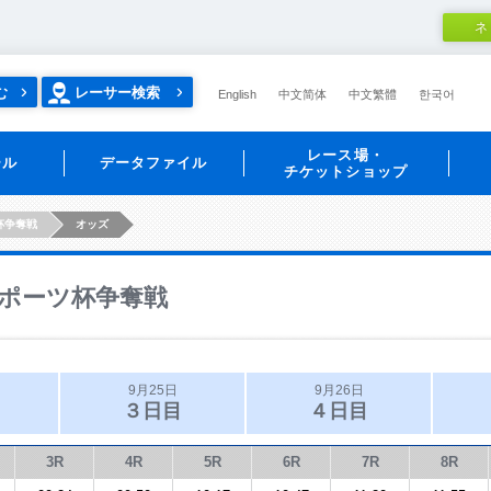
ネ
む
レーサー検索
English
中文简体
中文繁體
한국어
レース場・
ール
データファイル
チケットショップ
杯争奪戦
オッズ
ポーツ杯争奪戦
9月25日
9月26日
３日目
４日目
3R
4R
5R
6R
7R
8R