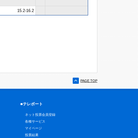
15.2-16.2
PAGE TOP
■テレボート
ネット投票会員登録
各種サービス
マイページ
投票結果