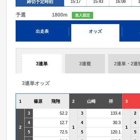
締切予定時刻
15:17
15:43
16:08
1
予選 1800m
進入固定
出走表
オッズ
3連単
3連複
2連単・2連
3連単オッズ
1
篠原 飛翔
2
山崎 祥
3
3
52.2
3
133.4
2
4
12.7
4
30.3
4
2
1
1
5
72.5
5
120.1
5