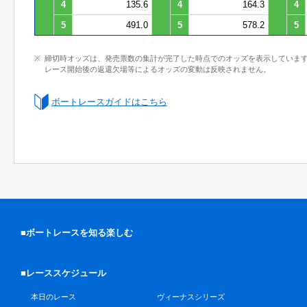
4
135.6
4
164.3
4
5
491.0
5
578.2
5
締切時オッズは、発売票数の集計が完了した時点でのオッズを表示していま
レース開始後の返還欠場等によるオッズの変動は反映されません。
ボートレースガイドはこちら
■ボートレースを知る楽しむ
■レーススケジュール
本日のレース
ヴィーナスシリーズ