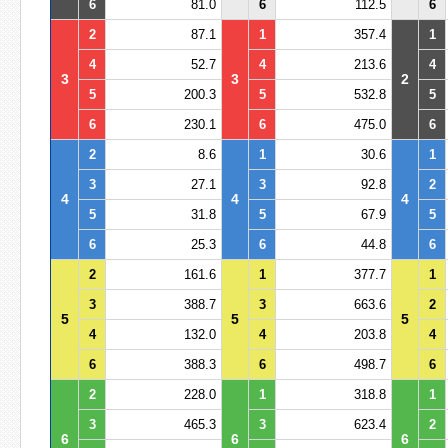
6
81.0
6
112.5
6
2
87.1
1
357.4
1
4
52.7
4
213.6
4
3
3
2
5
200.3
5
532.8
5
6
230.1
6
475.0
6
2
8.6
1
30.6
1
3
27.1
3
92.8
2
4
4
4
5
31.8
5
67.9
5
6
25.3
6
44.8
6
2
161.6
1
377.7
1
3
388.7
3
663.6
2
5
5
5
4
132.0
4
203.8
4
6
388.3
6
498.7
6
2
228.0
1
318.8
1
3
465.3
3
623.4
2
6
6
6