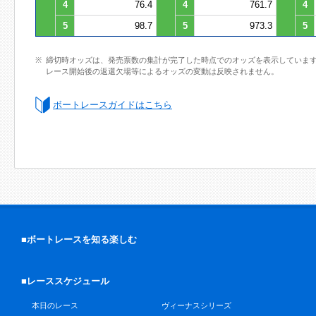
4
76.4
4
761.7
4
5
98.7
5
973.3
5
締切時オッズは、発売票数の集計が完了した時点でのオッズを表示していま
レース開始後の返還欠場等によるオッズの変動は反映されません。
ボートレースガイドはこちら
■ボートレースを知る楽しむ
■レーススケジュール
本日のレース
ヴィーナスシリーズ