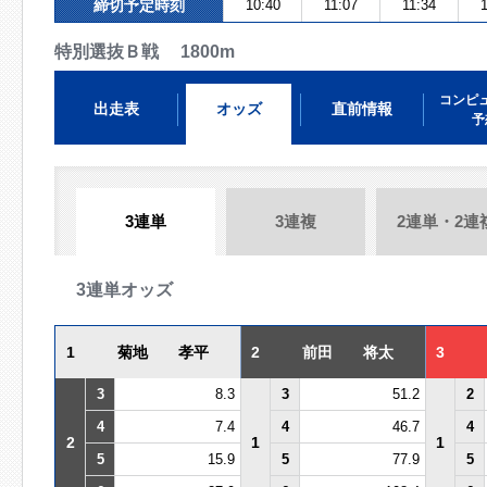
締切予定時刻
10:40
11:07
11:34
1
特別選抜Ｂ戦 1800m
コンピ
出走表
オッズ
直前情報
予
3連単
3連複
2連単・2連
3連単オッズ
1
菊地 孝平
2
前田 将太
3
3
8.3
3
51.2
2
4
7.4
4
46.7
4
2
1
1
5
15.9
5
77.9
5