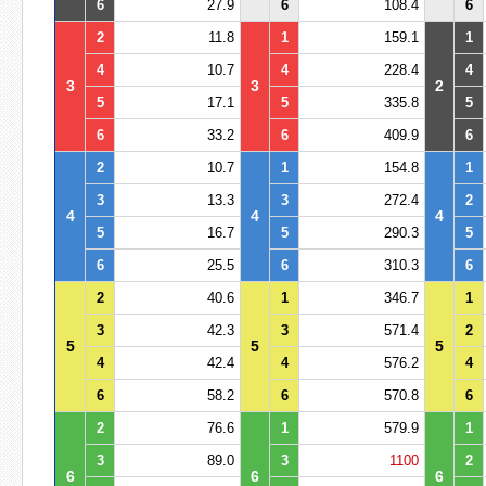
6
27.9
6
108.4
6
2
11.8
1
159.1
1
4
10.7
4
228.4
4
3
3
2
5
17.1
5
335.8
5
6
33.2
6
409.9
6
2
10.7
1
154.8
1
3
13.3
3
272.4
2
4
4
4
5
16.7
5
290.3
5
6
25.5
6
310.3
6
2
40.6
1
346.7
1
3
42.3
3
571.4
2
5
5
5
4
42.4
4
576.2
4
6
58.2
6
570.8
6
2
76.6
1
579.9
1
3
89.0
3
1100
2
6
6
6