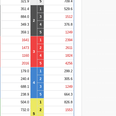
321.9
5
709.4
351.4
1
529.6
884.0
3
1512
2
349.3
4
376.8
359.1
5
1249
1641
1
2394
1473
2
2611
3
1160
4
1824
2016
5
4256
179.0
1
299.2
240.4
2
305.6
4
688.1
3
1249
238.9
5
664.3
504.0
1
826.8
732.0
2
1553
5