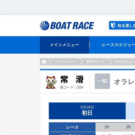
知る楽し
メインメニュー
レーススケジュ
HOME
メインメニュー
本日のレース
オラレセント
オラレ
5月26日
初日
レース
1R
2R