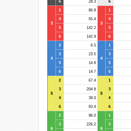
6
28.3
6
2
86.8
1
4
55.4
4
3
3
5
142.2
5
6
142.9
6
2
6.5
1
3
23.5
3
4
4
5
14.8
5
6
14.7
6
2
67.4
1
3
204.8
3
5
5
4
39.0
4
6
93.4
6
2
96.0
1
3
226.2
3
6
6