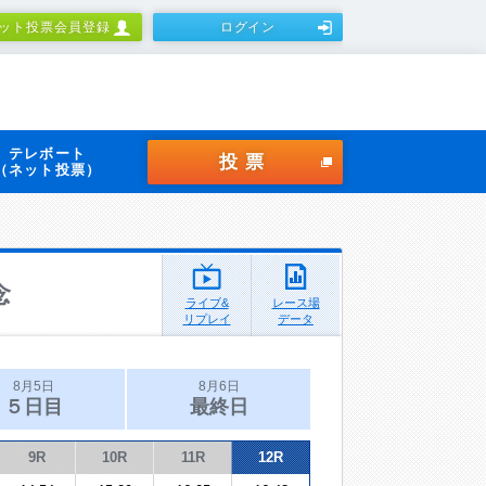
ット投票会員登録
ログイン
テレボート
投票
（ネット投票）
念
ライブ&
レース場
リプレイ
データ
8月5日
8月6日
５日目
最終日
9R
10R
11R
12R