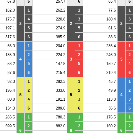
67.8
6
257.7
6
65.4
6
162.0
1
262.2
1
77.6
1
175.7
4
220.8
3
180.4
3
2
2
2
197.1
5
274.9
5
61.6
4
317.6
6
385.9
6
88.6
6
56.0
1
204.0
1
235.4
1
135.9
2
224.2
2
246.0
2
4
3
3
53.2
5
147.8
5
159.7
4
87.6
6
215.4
6
219.4
6
92.3
1
282.3
1
45.7
1
196.4
2
333.0
2
49.9
2
5
5
4
80.8
4
191.1
3
113.8
3
134.3
6
289.6
6
36.6
6
283.5
1
780.3
1
176.5
1
599.5
2
882.0
2
160.2
2
6
6
6