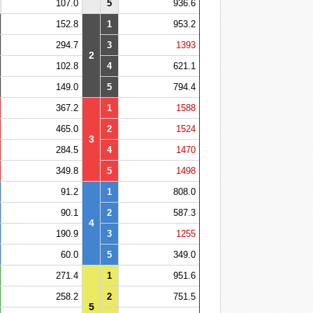
107.0
5
936.6
152.8
1
953.2
294.7
3
1393
2
102.8
4
621.1
149.0
5
794.4
367.2
1
1588
465.0
2
1524
3
284.5
4
1470
349.8
5
1498
91.2
1
808.0
90.1
2
587.3
4
190.9
3
1255
60.0
5
349.0
271.4
1
951.6
258.2
2
751.5
5