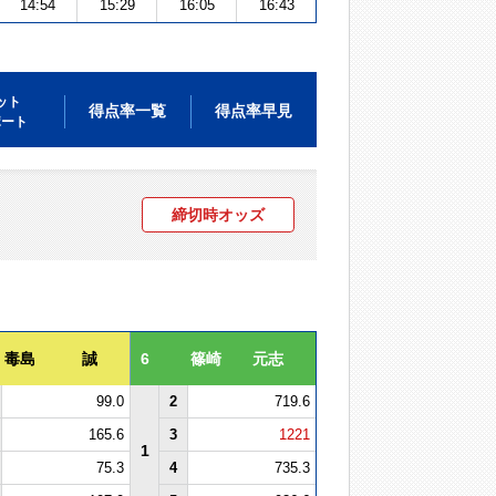
14:54
15:29
16:05
16:43
ット
得点率一覧
得点率早見
ポート
締切時オッズ
毒島 誠
6
篠崎 元志
99.0
2
719.6
165.6
3
1221
1
75.3
4
735.3