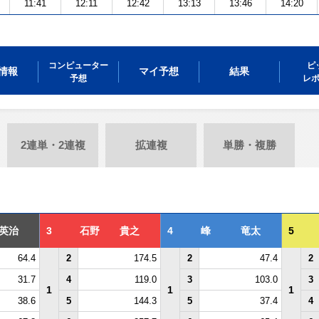
11:41
12:11
12:42
13:13
13:46
14:20
コンピューター
ピ
情報
マイ予想
結果
予想
レ
2連単・2連複
拡連複
単勝・複勝
英治
3
石野 貴之
4
峰 竜太
5
64.4
2
174.5
2
47.4
2
31.7
4
119.0
3
103.0
3
1
1
1
38.6
5
144.3
5
37.4
4