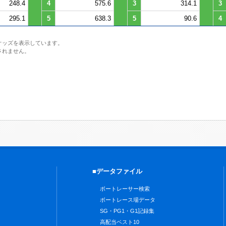
248.4
4
575.6
3
314.1
3
295.1
5
638.3
5
90.6
4
オッズを表示しています。
されません。
■データファイル
ボートレーサー検索
ボートレース場データ
SG・PG1・G1記録集
高配当ベスト10