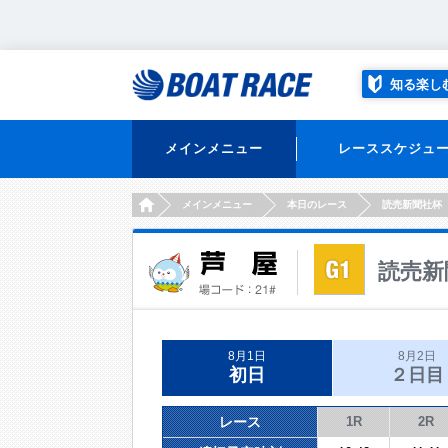
知る楽し
メインメニュー
レーススケジュ
HOME
メインメニュー
本日のレース
読売新聞社杯
読売新
8月1日
8月2日
初日
２日目
レース
1R
2R