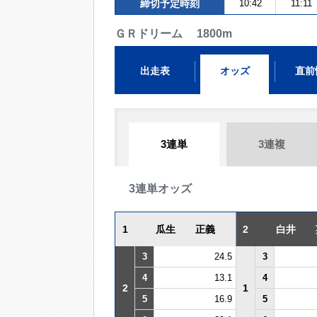
締切予定時刻
10:42
11:11
ＧＲドリーム 1800m
出走表
オッズ
直前
3連単
3連複
3連単オッズ
1
瓜生 正義
2
白井 
3
24.5
3
4
13.1
4
2
1
5
16.9
5