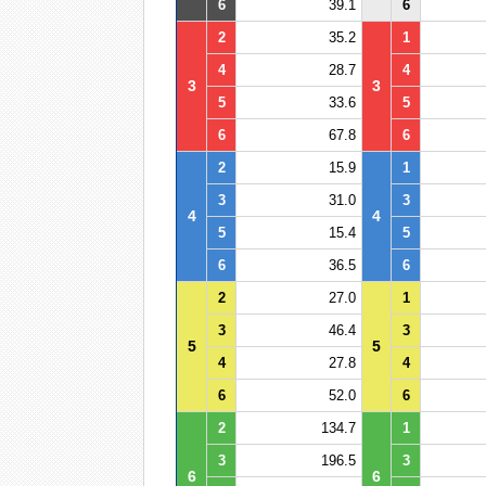
6
39.1
6
2
35.2
1
4
28.7
4
3
3
5
33.6
5
6
67.8
6
2
15.9
1
3
31.0
3
4
4
5
15.4
5
6
36.5
6
2
27.0
1
3
46.4
3
5
5
4
27.8
4
6
52.0
6
2
134.7
1
3
196.5
3
6
6