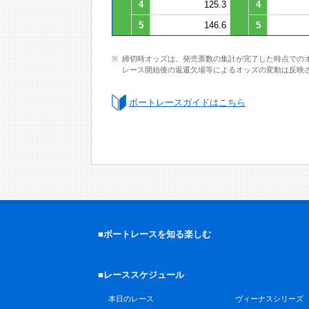
4
125.3
4
5
146.6
5
締切時オッズは、発売票数の集計が完了した時点での
レース開始後の返還欠場等によるオッズの変動は反映
ボートレースガイドはこちら
■ボートレースを知る楽しむ
■レーススケジュール
本日のレース
ヴィーナスシリーズ