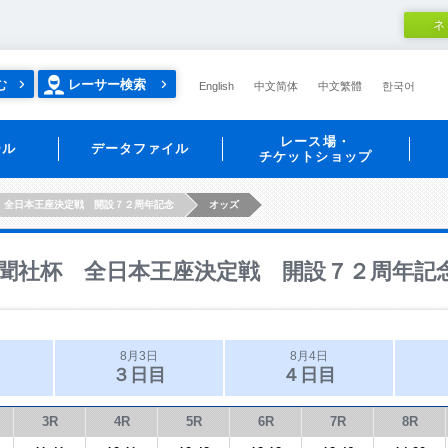
ネ
む
レーサー検索
English
中文简体
中文繁體
한국어
レース場・
ール
データファイル
チケットショップ
 全日本王座決定戦 開設７２周年記念
オッズ
聞社杯 全日本王座決定戦 開設７２周年記
8月3日
8月4日
３日目
４日目
3R
4R
5R
6R
7R
8R