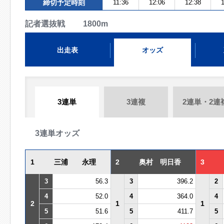
締切予定時刻
11:36
12:06
12:38
1
記者選抜戦 1800m
出走表
オッズ
3連単
3連複
2連単・2連
3連単オッズ
1
三浦 永理
2
奥村 明日香
3
3
56.3
3
396.2
2
4
52.0
4
364.0
4
2
1
1
5
51.6
5
411.7
5