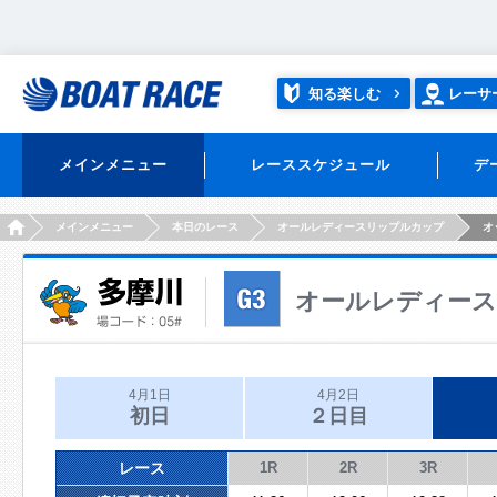
知る楽しむ
レーサ
メインメニュー
レーススケジュール
デ
HOME
メインメニュー
本日のレース
オールレディースリップルカップ
オ
オールレディー
4月1日
4月2日
初日
２日目
レース
1R
2R
3R