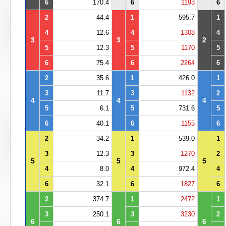
6
170.4
6
1193
6
2
44.4
1
595.7
1
4
12.6
4
1308
4
3
3
2
5
12.3
5
1170
5
6
75.4
6
2264
6
2
35.6
1
426.0
1
3
11.7
3
1132
2
4
4
4
5
6.1
5
731.6
5
6
40.1
6
1155
6
2
34.2
1
539.0
1
3
12.3
3
1270
2
5
5
5
4
8.0
4
972.4
4
6
32.1
6
1827
6
2
374.7
1
2472
1
3
250.1
3
3230
2
6
6
6