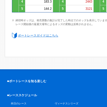
4
183.3
4
2443
4
5
144.2
5
3121
5
締切時オッズは、発売票数の集計が完了した時点でのオッズを表示していま
レース開始後の返還欠場等によるオッズの変動は反映されません。
ボートレースガイドはこちら
■ボートレースを知る楽しむ
■レーススケジュール
本日のレース
ヴィーナスシリーズ