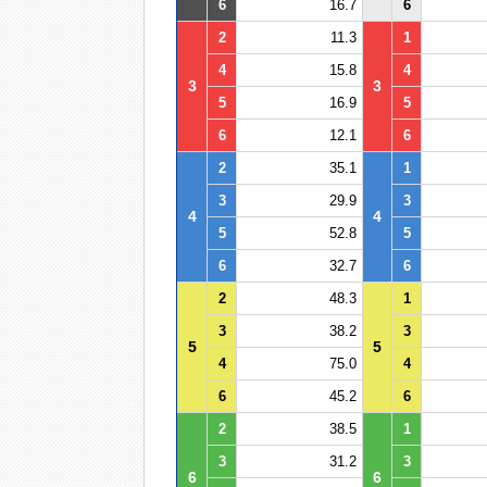
6
16.7
6
2
11.3
1
4
15.8
4
3
3
5
16.9
5
6
12.1
6
2
35.1
1
3
29.9
3
4
4
5
52.8
5
6
32.7
6
2
48.3
1
3
38.2
3
5
5
4
75.0
4
6
45.2
6
2
38.5
1
3
31.2
3
6
6