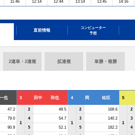
11:46
12:14
12:44
13:14
13:45
14:16
コンピューター
直前情報
予想
2連単・2連複
拡連複
単勝・複勝
一也
3
田中 和也
4
岡 祐臣
5
47.2
2
48.5
2
168.6
2
79.0
4
54.7
3
140.2
3
1
1
1
90.8
5
52.1
5
182.2
4