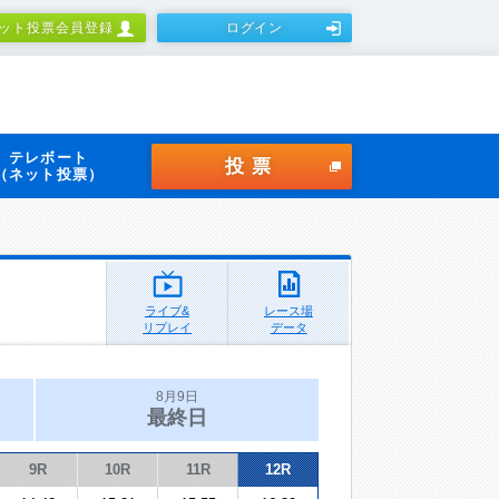
ット投票会員登録
ログイン
テレボート
投票
（ネット投票）
ライブ&
レース場
リプレイ
データ
8月9日
最終日
9R
10R
11R
12R