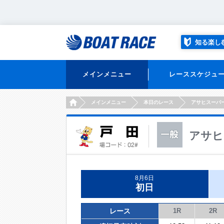
知る楽し
メインメニュー
レーススケジュ
HOME
メインメニュー
本日のレース
アサヒスーパ
アサヒ
8月6日
初日
レース
1R
2R