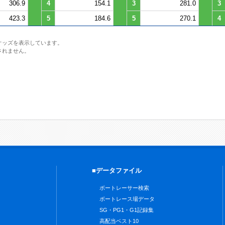
306.9
4
154.1
3
281.0
3
423.3
5
184.6
5
270.1
4
オッズを表示しています。
されません。
■データファイル
ボートレーサー検索
ボートレース場データ
SG・PG1・G1記録集
高配当ベスト10