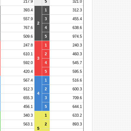
217.9
5
321.0
393.4
1
312.3
557.9
3
455.4
2
767.6
4
638.6
509.6
5
974.5
247.8
1
240.3
610.1
2
460.3
3
592.0
4
545.7
420.4
5
595.5
567.4
1
516.6
912.3
2
600.3
4
655.3
3
709.6
456.1
5
644.1
340.3
1
633.2
563.1
2
893.3
5