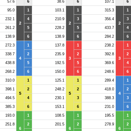
57.6
6
38.6
6
107.1
6
95.0
1
103.1
1
315.3
1
232.1
4
210.9
3
356.4
3
2
2
2
261.2
5
228.2
5
433.7
4
138.9
6
138.9
6
284.2
6
272.3
1
137.8
1
238.2
1
338.7
2
235.9
2
392.8
2
4
3
3
438.8
5
192.5
5
369.6
4
268.2
6
150.0
6
248.6
6
310.0
1
125.1
1
289.4
1
398.1
2
248.2
2
418.0
2
5
5
4
494.5
4
230.1
3
388.3
3
385.3
6
153.1
6
231.0
6
193.0
1
108.5
1
195.5
1
251.8
2
201.5
2
278.9
2
6
6
6