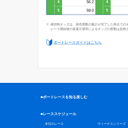
4
56.2
4
5
59.0
5
締切時オッズは、発売票数の集計が完了した時点での
レース開始後の返還欠場等によるオッズの変動は反映
ボートレースガイドはこちら
■ボートレースを知る楽しむ
■レーススケジュール
本日のレース
ヴィーナスシリーズ