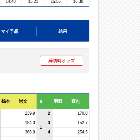
14:48
15:21
15:55
16:30
マイ予想
結果
締切時オッズ
鶴本 崇文
6
羽野 直也
239.9
2
170.8
184.3
3
152.7
1
366.9
4
254.5