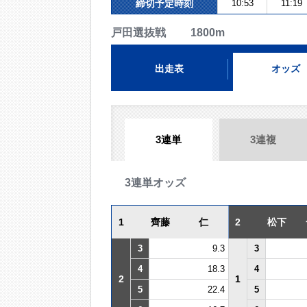
締切予定時刻
10:53
11:19
戸田選抜戦 1800m
出走表
オッズ
3連単
3連複
3連単オッズ
1
齊藤 仁
2
松下 
3
9.3
3
4
18.3
4
2
1
5
22.4
5