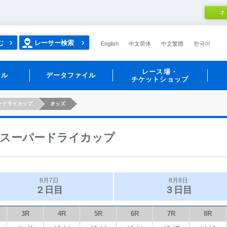
ネ
む
レーサー検索
English
中文简体
中文繁體
한국어
レース場・
ール
データファイル
チケットショップ
ードライカップ
オッズ
スーパードライカップ
8月7日
8月8日
２日目
３日目
3R
4R
5R
6R
7R
8R