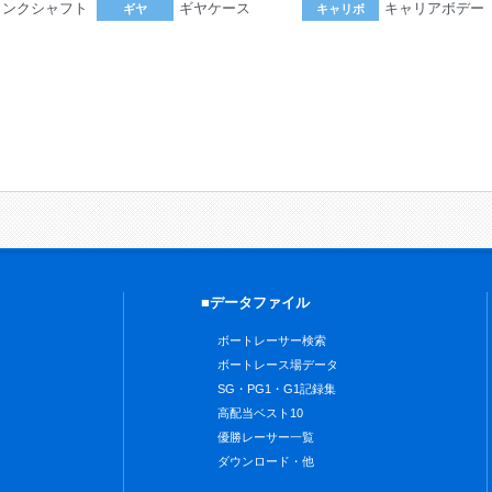
ランクシャフト
ギヤケース
キャリアボデー
ギヤ
キャリボ
。
■データファイル
ボートレーサー検索
ボートレース場データ
SG・PG1・G1記録集
高配当ベスト10
優勝レーサー一覧
ダウンロード・他