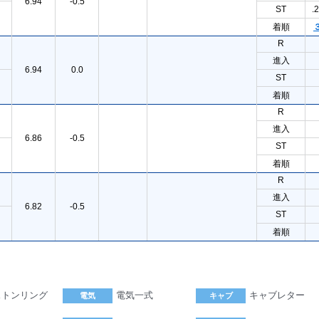
6.94
-0.5
ST
.
着順
R
進入
6.94
0.0
ST
着順
R
進入
6.86
-0.5
ST
着順
R
進入
6.82
-0.5
ST
着順
ストンリング
電気一式
キャブレター
電気
キャブ