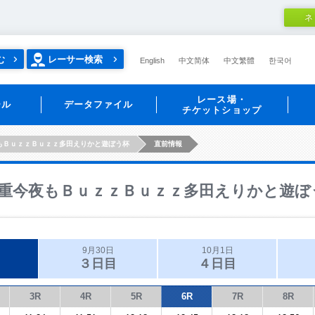
ネ
む
レーサー検索
English
中文简体
中文繁體
한국어
レース場・
ール
データファイル
チケットショップ
もＢｕｚｚＢｕｚｚ多田えりかと遊ぼう杯
直前情報
重今夜もＢｕｚｚＢｕｚｚ多田えりかと遊ぼ
9月30日
10月1日
３日目
４日目
3R
4R
5R
6R
7R
8R