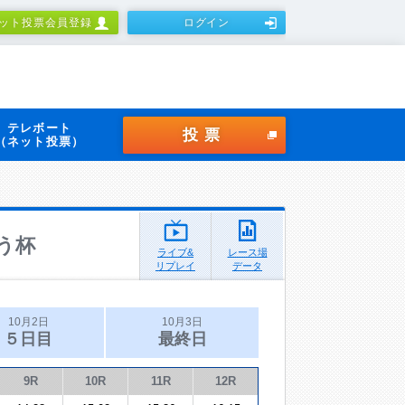
ット投票会員登録
ログイン
テレボート
投票
（ネット投票）
う杯
ライブ&
レース場
リプレイ
データ
10月2日
10月3日
５日目
最終日
9R
10R
11R
12R