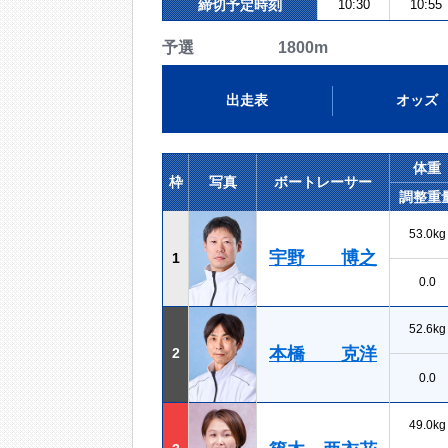
締切予定時刻
10:30
10:55
予選 1800m
出走表
オッズ
体重
枠
写真
ボートレーサー
調整重
53.0kg
宇野 博之
1
0.0
52.6kg
本橋 克洋
2
0.0
49.0kg