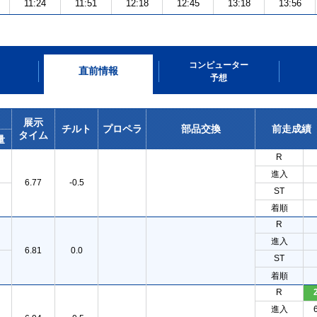
11:24
11:51
12:18
12:45
13:18
13:56
コンピューター
直前情報
予想
展示
チルト
プロペラ
部品交換
前走成績
タイム
量
R
進入
6.77
-0.5
ST
着順
R
進入
6.81
0.0
ST
着順
R
進入