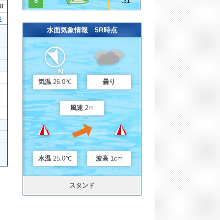
6
.31
28
３
水面気象情報 5R時点
気温
26.0℃
曇り
風速
2m
水温
25.0℃
波高
1cm
スタンド