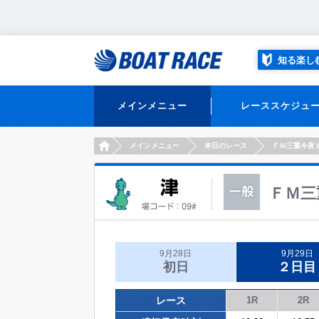
知る楽し
メインメニュー
レーススケジュ
HOME
メインメニュー
本日のレース
ＦＭ三重今夜
ＦＭ三
9月28日
9月29日
初日
２日目
レース
1R
2R