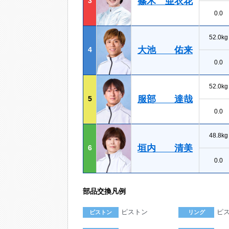
篠木 亜衣花
3
0.0
52.0kg
大池 佑来
4
0.0
52.0kg
服部 達哉
5
0.0
48.8kg
垣内 清美
6
0.0
部品交換凡例
ピストン
ピ
ピストン
リング