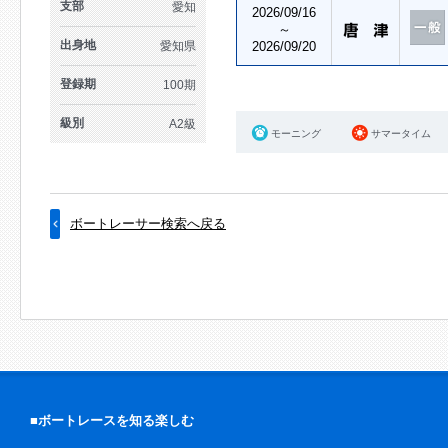
支部
愛知
2026/09/16
～
出身地
愛知県
2026/09/20
登録期
100期
級別
A2級
モーニング
サマータイム
ボートレーサー検索へ戻る
■ボートレースを知る楽しむ