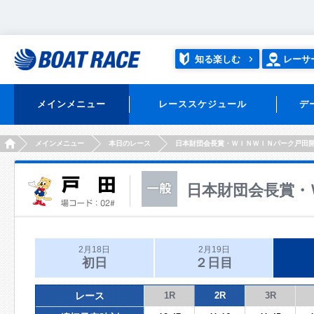
知る楽しむ
レーサ
メインメニュー
レーススケジュール
デ
HOME
メインメニュー
本日のレース
日本財団会長賞・ＷＩＮＷＩＮパーク戸田
日本財団会長賞・
2月18日
2月19日
初日
２日目
レース
1R
2R
3R