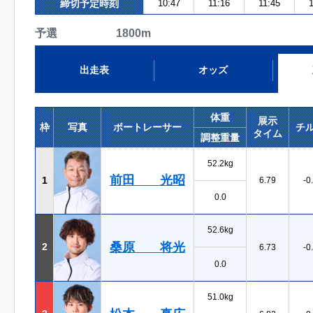
締切予定時刻
10:47
11:16
11:45
1
予選 1800m
出走表
オッズ
体重
展示
枠
写真
ボートレーサー
チ
タイム
調整重量
52.2kg
前田 光昭
1
6.79
-0
0.0
52.6kg
桑原 将光
2
6.73
-0
0.0
51.0kg