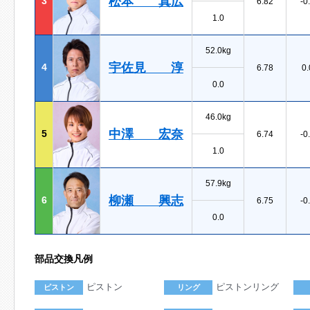
松本 真広
3
6.82
-0
1.0
52.0kg
宇佐見 淳
4
6.78
0.
0.0
46.0kg
中澤 宏奈
5
6.74
-0
1.0
57.9kg
柳瀬 興志
6
6.75
-0
0.0
部品交換凡例
ピストン
ピストンリング
ピストン
リング