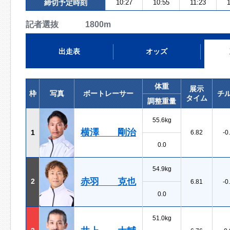
締切予定時刻
10:27
10:55
11:23
記者選抜 1800m
出走表
オッズ
体重
展示
枠
写真
ボートレーサー
チ
タイム
調整重量
55.6kg
横澤 剛治
1
6.82
-0
0.0
54.9kg
赤羽 克也
2
6.81
-0
0.0
51.0kg