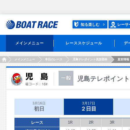
知る楽しむ
レーサ
メインメニュー
レーススケジュール
デ
HOME
メインメニュー
本日のレース
児島テレポイント倶楽部杯
直前情報
児島テレポイント
3月16日
3月17日
初日
２日目
レース
1R
2R
3R