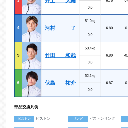
井上 大輔
3
6.76
0.
0.0
51.0kg
河村 了
4
6.80
-0
0.0
53.4kg
竹田 和哉
5
6.80
-0
0.0
52.1kg
伏島 祐介
6
6.87
-0
0.0
部品交換凡例
ピストン
ピストンリング
ピストン
リング