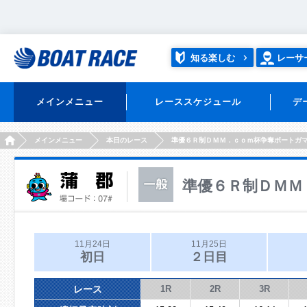
知る楽しむ
レーサ
メインメニュー
レーススケジュール
デ
HOME
メインメニュー
本日のレース
準優６Ｒ制ＤＭＭ．ｃｏｍ杯争奪ボートガ
準優６Ｒ制ＤＭＭ
11月24日
11月25日
初日
２日目
レース
1R
2R
3R