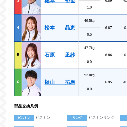
堀本 裕也
3
6.89
-0
1.0
46.5kg
松本 晶恵
4
6.87
-0
0.5
47.7kg
石原 凪紗
5
6.86
-0
0.0
52.0kg
樅山 拓馬
6
6.95
-0
0.0
部品交換凡例
ピストン
ピストンリング
ピストン
リング