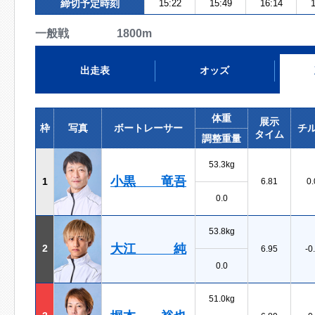
締切予定時刻
15:22
15:49
16:14
1
一般戦 1800m
出走表
オッズ
体重
展示
枠
写真
ボートレーサー
チ
タイム
調整重量
53.3kg
小黒 竜吾
1
6.81
0.
0.0
53.8kg
大江 純
2
6.95
-0
0.0
51.0kg