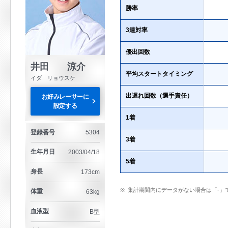
勝率
3連対率
優出回数
井田 涼介
平均スタートタイミング
イダ リョウスケ
出遅れ回数（選手責任）
お好みレーサーに
設定する
1着
登録番号
5304
3着
生年月日
2003/04/18
5着
身長
173cm
集計期間内にデータがない場合は「-」
体重
63kg
血液型
B型