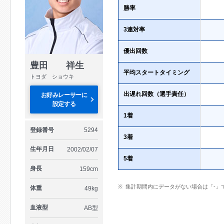
勝率
3連対率
優出回数
豊田 祥生
平均スタートタイミング
トヨダ ショウキ
出遅れ回数（選手責任）
お好みレーサーに
設定する
1着
登録番号
5294
3着
生年月日
2002/02/07
5着
身長
159cm
集計期間内にデータがない場合は「-」
体重
49kg
血液型
AB型