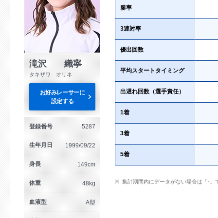
勝率
3連対率
優出回数
滝沢 織寧
平均スタートタイミング
タキザワ オリネ
出遅れ回数（選手責任）
お好みレーサーに
設定する
1着
登録番号
5287
3着
生年月日
1999/09/22
5着
身長
149cm
集計期間内にデータがない場合は「-」
体重
48kg
血液型
A型