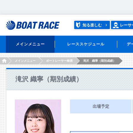
知る楽しむ
レーサ
メインメニュー
レーススケジュール
デ
HOME
メインメニュー
ボートレーサー検索
滝沢 織寧（期別成績）
滝沢 織寧（期別成績）
出場予定