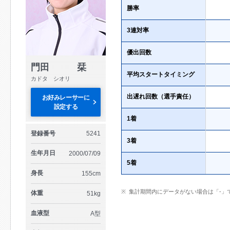
勝率
3連対率
優出回数
門田 栞
平均スタートタイミング
カドタ シオリ
出遅れ回数（選手責任）
お好みレーサーに
設定する
1着
登録番号
5241
3着
生年月日
2000/07/09
5着
身長
155cm
集計期間内にデータがない場合は「-」
体重
51kg
血液型
A型