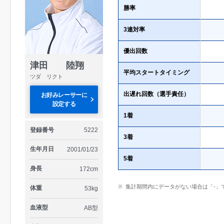
勝率
3連対率
優出回数
津田 陸翔
平均スタートタイミング
ツダ リクト
出遅れ回数（選手責任）
お好みレーサーに
設定する
1着
登録番号
5222
3着
生年月日
2001/01/23
5着
身長
172cm
集計期間内にデータがない場合は「-」
体重
53kg
血液型
AB型