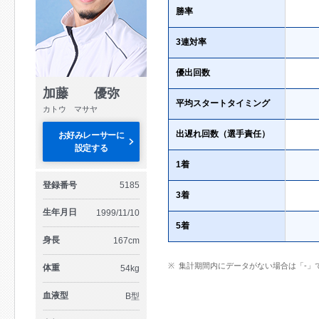
勝率
3連対率
優出回数
加藤 優弥
平均スタートタイミング
カトウ マサヤ
出遅れ回数（選手責任）
お好みレーサーに
設定する
1着
登録番号
5185
3着
生年月日
1999/11/10
5着
身長
167cm
集計期間内にデータがない場合は「-」
体重
54kg
血液型
B型