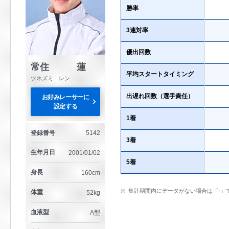
勝率
3連対率
優出回数
常住 蓮
平均スタートタイミング
ツネズミ レン
出遅れ回数（選手責任）
お好みレーサーに
設定する
1着
登録番号
5142
3着
生年月日
2001/01/02
5着
身長
160cm
集計期間内にデータがない場合は「-」
体重
52kg
血液型
A型